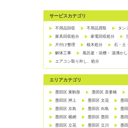
サービスカテゴリ
不用品回収
不用品買取
タン
家具回収処分
家電回収処分
片付け整理
植木処分
石・土
解体工事
風呂釜・浴槽・ 湯沸か
エアコン取り外し、処分
エリアカテゴリ
墨田区 東駒形
墨田区 吾妻橋
墨田区 押上
墨田区 文花
墨田
墨田区 京島
墨田区 向島
墨田
墨田区 横網
墨田区 墨田
墨田
墨田区 立花
墨田区 立川
墨田