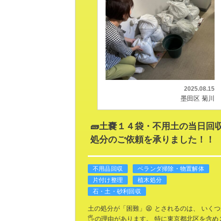
2025.08.15
墨田区 菊川
🧱土嚢１４袋・不用土の当日回
処分のご依頼を承りました！！
不用品回収
ベランダ掃除・物置解体
片付け整理
植木処分
石・土・砂利回収
土の処分が「困難」😫
とされるのは、
いくつ
🖐の理由があります。
特に東京都北区を含め