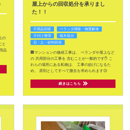
️
屋上からの回収処分を承りまし
た！！
不用品回収
ベランダ掃除・物置解体
片付け整理
植木処分
土の
石・土・砂利回収
ごと
用品
🏢マンションの修繕工事は、
ベランダや屋上など
の
共用部分の工事を
含むことが一般的です✋
こ
れらの場所にある私物は、
工事の妨げになるた
め、
原則としてすべて撤去を求められます😥
続きはこちら