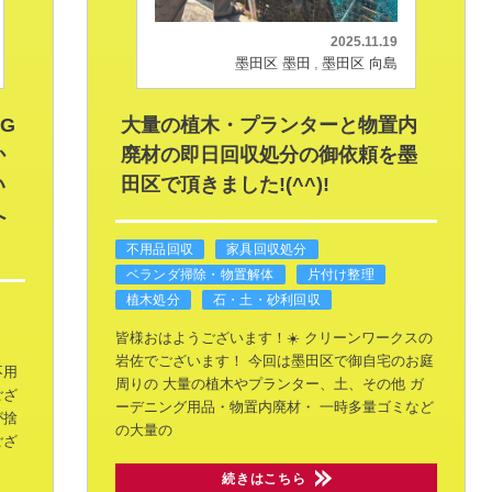
2025.11.19
墨田区 墨田
墨田区 向島
G
大量の植木・プランターと物置内
か
廃材の即日回収処分の御依頼を墨
い
田区で頂きました!(^^)!
へ
不用品回収
家具回収処分
ベランダ掃除・物置解体
片付け整理
植木処分
石・土・砂利回収
皆様おはようございます！☀️
クリーンワークスの
岩佐でございます！
今回は墨田区で御自宅のお庭
不用
周りの
大量の植木やプランター、土、その他
ガ
ござ
ーデニング用品・物置内廃材・
一時多量ゴミなど
が捨
の大量の
ござ
続きはこちら