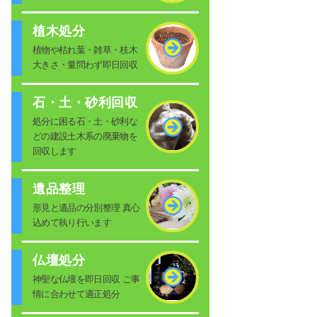
植木処分
植物や枯れ葉・雑草・枝木
大きさ・量問わず即日回収
石・土・砂利回収
処分に困る石・土・砂利な
どの建設土木系の廃棄物を
回収します
遺品整理
形見と遺品の分別整理 真心
込めて執り行います
仏壇処分
神聖な仏壇を即日回収 ご事
情に合わせて適正処分