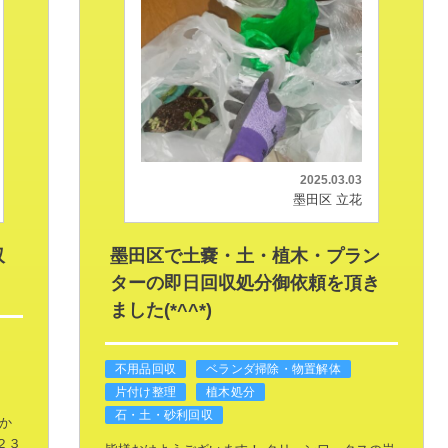
2025.03.03
墨田区 立花
収
墨田区で土嚢・土・植木・プラン
ターの即日回収処分御依頼を頂き
ました(*^^*)
不用品回収
ベランダ掃除・物置解体
片付け整理
植木処分
石・土・砂利回収
か
２３