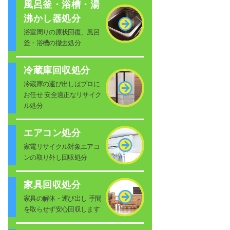
風呂釜・浴槽・湯
沸かし器処分
浴室周りの原状回復、風呂
釜・浴槽の撤去処分
冷蔵庫回収処分
冷蔵庫の運び出しはプロに
お任せ 安全適正なリサイク
ル処分
エアコン処分
家電リサイクル対象エアコ
ンの取り外し回収処分
家具回収処分
家具の解体・運び出し 手間
を取らせず安心回収します