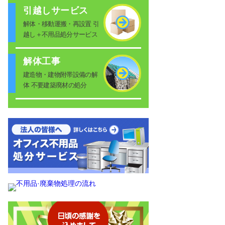
引越しサービス
解体・移動運搬・再設置 引
越し＋不用品処分サービス
解体工事
建造物・建物附帯設備の解
体 不要建築廃材の処分