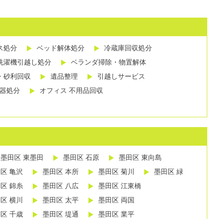
ス処分
ベッド解体処分
冷蔵庫回収処分
洗濯機引越し処分
ベランダ掃除・物置解体
・砂利回収
遺品整理
引越しサービス
し器処分
オフィス 不用品回収
墨田区 東墨田
墨田区 石原
墨田区 東向島
区 亀沢
墨田区 本所
墨田区 菊川
墨田区 緑
区 錦糸
墨田区 八広
墨田区 江東橋
区 横川
墨田区 太平
墨田区 両国
区 千歳
墨田区 堤通
墨田区 業平