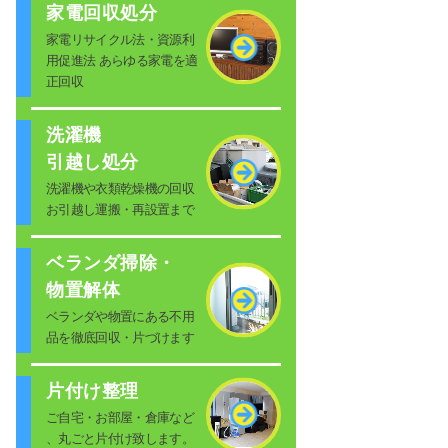
家電回収処分
家電リサイクル法・資源利
用促進法 あらゆる家電を適
正回収
洗濯機
引越し処分
洗濯機や衣類乾燥機の回収
お引越し運搬・再設置まで
ベランダ掃除・
物置解体
ベランダや物置にある不用
品を徹底回収・片づけます
片付け整理
ご自宅・お部屋・倉庫など
、丸ごと片付け致します。