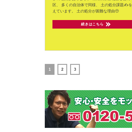
区、
多くの自治体で同様、
土の処分課題✍
えています。
土の処分が困難な理由🥺
続きはこちら
1
2
3