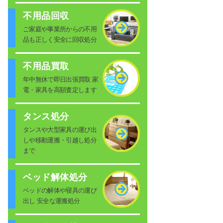
不用品回収
ご家庭や事業所からの不用
品も正しく安全に回収処分
不用品買取
年中無休で即日出張買取 家
電・家具を高額査定します
タンス処分
タンスや大型家具の運び出
しや移動運搬・引越し処分
まで
ベッド解体処分
ベッドの解体や寝具の運び
出し 安全な運搬処分