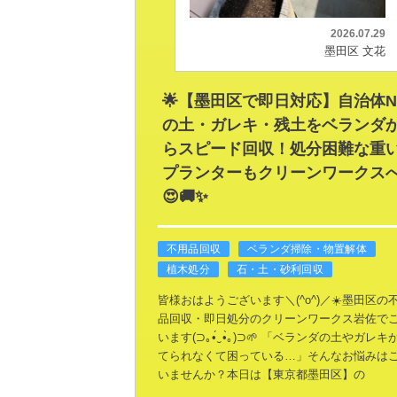
2026.07.29
墨田区 文花
🌟【墨田区で即日対応】自治体N
の土・ガレキ・残土をベランダ
らスピード回収！処分困難な重
プランターもクリーンワークス
😍🚚✨
不用品回収
ベランダ掃除・物置解体
植木処分
石・土・砂利回収
皆様おはようございます＼(^o^)／☀️墨田区の
品回収・即日処分のクリーンワークス岩佐で
います(⁠⊃⁠｡⁠•́⁠‿⁠•̀⁠｡⁠)⁠⊃🌱
「ベランダの土やガレキ
てられなくて困っている…」そんなお悩みは
いませんか？本日は【東京都墨田区】の