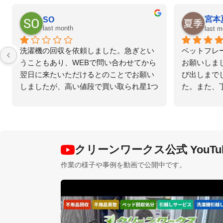
黒崎雄一
AKO
last month
last month
・石・砂利の混合物の処分に悩んでい
家の庭から出た土砂を
ところ、丁寧な説明と迅速な回収をし
個ほど置いていまし
もらい、大変助かりました。ありがと
いました。クリーン
ございました。
したら即日対応して
に困っていた御影石
くれました。大変助
クリーンワークス公式 YouTu
作業の様子や事例を動画で公開中です。