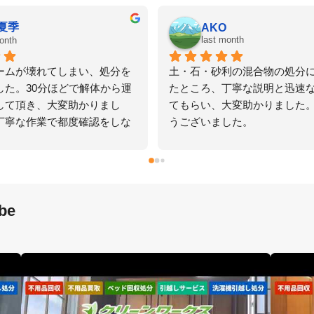
おすみ
last month
土嚢袋に入れて10
当日に引き取り依頼のお電話をしたに
たが、処分に困って
かかわらず、とても丁寧に対応してい
ワークスさんに電話
だきました。また、事前にお伝えして
くれて、同じく処分
た品物に加えて追加で引き取りをお願
8枚も一緒に処分して
した際も、快く対応してくださり大変
かりました。
かりました。終始親切で安心してお任
できる業者さんでした。また機会があ
ばぜひお願いしたいです。
be