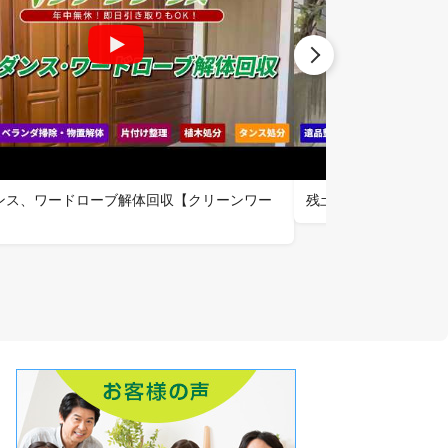
ンス、ワードローブ解体回収【クリーンワー
残土掻き集め回収【ク