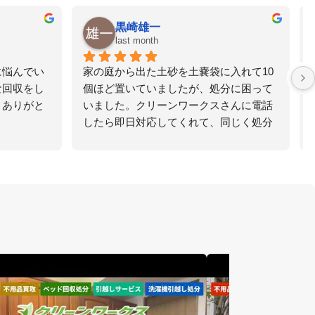
川下。
yu
2 m
2 months ago
も
即日で見積もりから搬送まで対応してい
自分では
た
ただきました。作業時間は約30分ほどで
を外して
い
スムーズでした。担当の方の説明も丁寧
りに見た
い
で、安心してお任せできました。
の毛、枯
助
い状態ま
せ
掃除まで
れ
ない作業