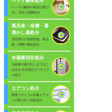
ベッド解体処分
ベッドの解体や寝具の運び
出し 安全な運搬処分
風呂釜・浴槽・湯
沸かし器処分
浴室周りの原状回復、風呂
釜・浴槽の撤去処分
冷蔵庫回収処分
冷蔵庫の運び出しはプロに
お任せ 安全適正なリサイク
ル処分
エアコン処分
家電リサイクル対象エアコ
ンの取り外し回収処分