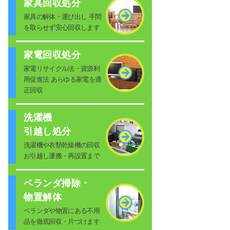
家具回収処分
家具の解体・運び出し 手間
を取らせず安心回収します
家電回収処分
家電リサイクル法・資源利
用促進法 あらゆる家電を適
正回収
洗濯機
引越し処分
洗濯機や衣類乾燥機の回収
お引越し運搬・再設置まで
ベランダ掃除・
物置解体
ベランダや物置にある不用
品を徹底回収・片づけます