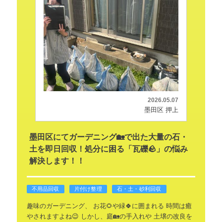
2026.05.07
墨田区 押上
墨田区にてガーデニング🏡で出た大量の石・
土を即日回収！処分に困る「瓦礫🪨」の悩み
解決します！！
不用品回収
片付け整理
石・土・砂利回収
趣味のガーデニング、
お花🌻や緑🍀に囲まれる
時間は癒
やされますよね😉
しかし、庭🏡の手入れや
土壌の改良を