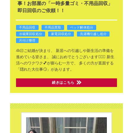
事！お部屋の「一時多量ゴミ・不用品回収」
即日回収のご依頼！！
不用品回収
不用品買取
ベッド解体処分
冷蔵庫回収処分
家電回収処分
洗濯機引越し処分
片付け整理
👰🏻ご結婚が決まり、
新居への引越しや新生活の準備を
進めている皆さま、
誠におめでとうございます🙇🏻‍♂️
新生
活へのワクワク💕が膨らむ一方で、
多くの方が直面する
「隠れた大仕事🙄」があります。
続きはこちら