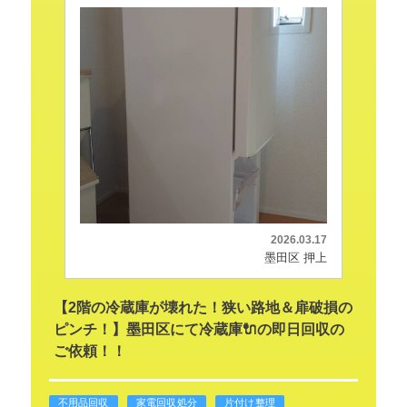
2026.03.17
墨田区 押上
【2階の冷蔵庫が壊れた！狭い路地＆扉破損の
ピンチ！】墨田区にて冷蔵庫🔌の即日回収の
ご依頼！！
不用品回収
家電回収処分
片付け整理