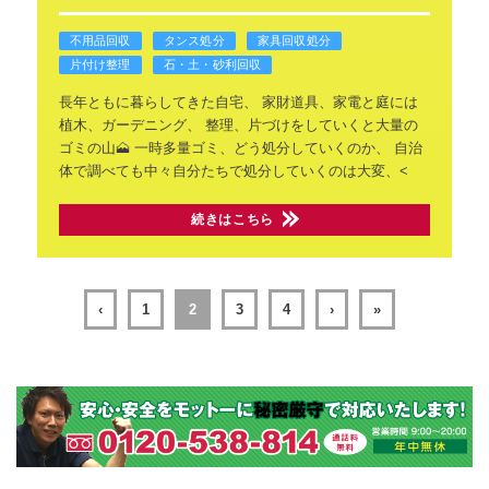
不用品回収
タンス処分
家具回収処分
片付け整理
石・土・砂利回収
長年ともに暮らしてきた自宅、
家財道具、家電と庭には
植木、ガーデニング、
整理、片づけをしていくと大量の
ゴミの山🗻
一時多量ゴミ、どう処分していくのか、
自治
体で調べても中々自分たちで処分していくのは大変、<
続きはこちら
‹
1
2
3
4
›
»