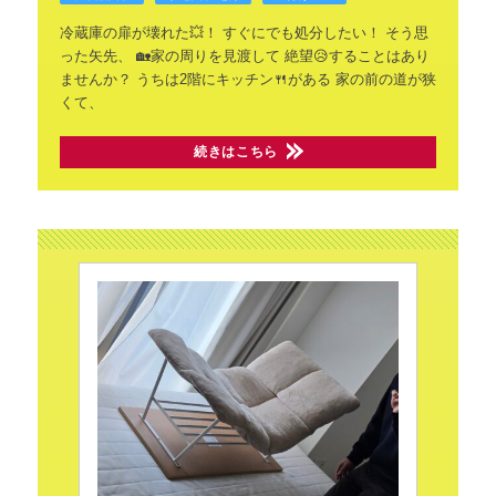
冷蔵庫の扉が壊れた💥！
すぐにでも処分したい！
そう思
った矢先、
🏡家の周りを見渡して
絶望😥することはあり
ませんか？
うちは2階にキッチン🍴がある
家の前の道が狭
くて、
続きはこちら