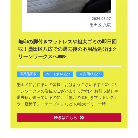
2026.03.07
墨田区 八広
無印の脚付きマットレスや粗大ゴミの即日回
収！墨田区八広での退去後の不用品処分はク
リーンワークスへ🚌✨
不用品回収
ベッド解体処分
家具回収処分
墨田区にお住まいの皆様、おはようございます！😊
クリ
ーンワークスの岩佐でございます＼(^o^)／
お引っ越しや
退去日が迫っているのに、「無印の
脚付きマットレス」
や「座椅子」「テーブル」など
の粗大ゴミ、一時
続きはこちら