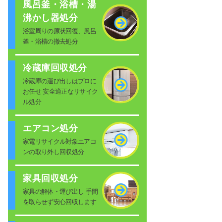
風呂釜・浴槽・湯
沸かし器処分
浴室周りの原状回復、風呂
釜・浴槽の撤去処分
冷蔵庫回収処分
冷蔵庫の運び出しはプロに
お任せ 安全適正なリサイク
ル処分
エアコン処分
家電リサイクル対象エアコ
ンの取り外し回収処分
家具回収処分
家具の解体・運び出し 手間
を取らせず安心回収します