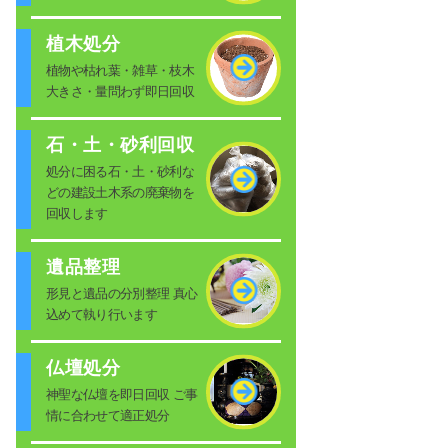
植木処分
植物や枯れ葉・雑草・枝木
大きさ・量問わず即日回収
石・土・砂利回収
処分に困る石・土・砂利な
どの建設土木系の廃棄物を
回収します
遺品整理
形見と遺品の分別整理 真心
込めて執り行います
仏壇処分
神聖な仏壇を即日回収 ご事
情に合わせて適正処分