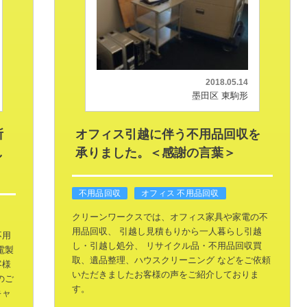
2018.05.14
墨田区 東駒形
所
オフィス引越に伴う不用品回収を
し
承りました。＜感謝の言葉＞
不用品回収
オフィス 不用品回収
クリーンワークスでは、オフィス家具や家電の不
用品回収、
引越し見積もりから一人暮らし引越
不用
し・引越し処分、
リサイクル品・不用品回収買
電製
取、遺品整理、ハウスクリーニング
などをご依頼
客様
いただきましたお客様の声をご紹介しておりま
のご
す。
キャ