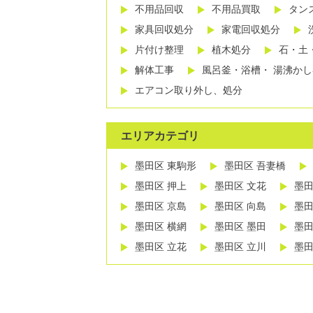
不用品回収
不用品買取
タン
家具回収処分
家電回収処分
片付け整理
植木処分
石・土
解体工事
風呂釜・浴槽・ 湯沸か
エアコン取り外し、処分
エリアカテゴリ
墨田区 東駒形
墨田区 吾妻橋
墨田区 押上
墨田区 文花
墨田
墨田区 京島
墨田区 向島
墨田
墨田区 横網
墨田区 墨田
墨田
墨田区 立花
墨田区 立川
墨田