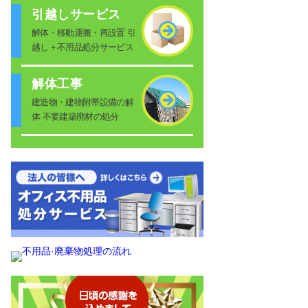
引越しサービス
解体・移動運搬・再設置 引
越し＋不用品処分サービス
解体工事
建造物・建物附帯設備の解
体 不要建築廃材の処分