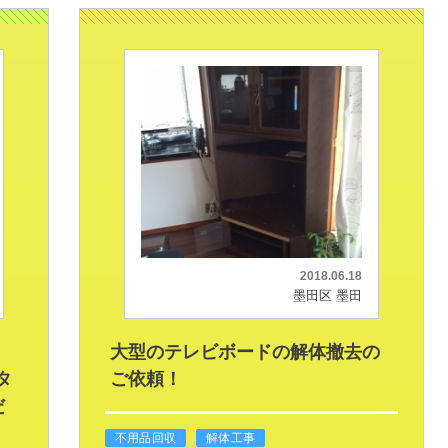
2018.06.18
墨田区 墨田
、
大型のテレビボードの解体撤去の
タ
ご依頼！
だ
不用品回収
解体工事