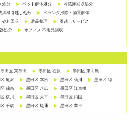
ス処分
ベッド解体処分
冷蔵庫回収処分
洗濯機引越し処分
ベランダ掃除・物置解体
・砂利回収
遺品整理
引越しサービス
し器処分
オフィス 不用品回収
墨田区 東墨田
墨田区 石原
墨田区 東向島
区 亀沢
墨田区 本所
墨田区 菊川
墨田区 緑
区 錦糸
墨田区 八広
墨田区 江東橋
区 横川
墨田区 太平
墨田区 両国
区 千歳
墨田区 堤通
墨田区 業平