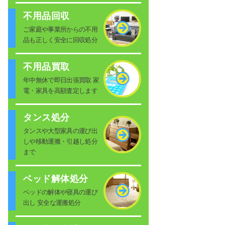
不用品回収
ご家庭や事業所からの不用
品も正しく安全に回収処分
不用品買取
年中無休で即日出張買取 家
電・家具を高額査定します
タンス処分
タンスや大型家具の運び出
しや移動運搬・引越し処分
まで
ベッド解体処分
ベッドの解体や寝具の運び
出し 安全な運搬処分