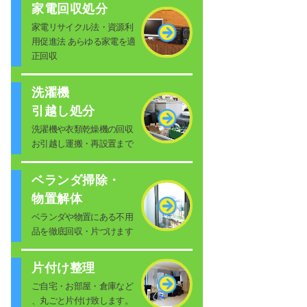
家電回収処分
家電リサイクル法・資源利
用促進法 あらゆる家電を適
正回収
洗濯機
引越し処分
洗濯機や衣類乾燥機の回収
お引越し運搬・再設置まで
ベランダ掃除・
物置解体
ベランダや物置にある不用
品を徹底回収・片づけます
片付け整理
ご自宅・お部屋・倉庫など
、丸ごと片付け致します。