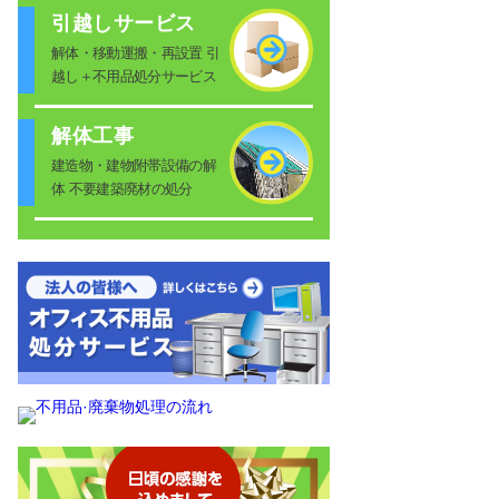
引越しサービス
解体・移動運搬・再設置 引
越し＋不用品処分サービス
解体工事
建造物・建物附帯設備の解
体 不要建築廃材の処分