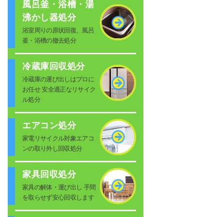
風呂釜・浴槽・湯
沸かし器処分
浴室周りの原状回復、風呂
釜・浴槽の撤去処分
冷蔵庫回収処分
冷蔵庫の運び出しはプロに
お任せ 安全適正なリサイク
ル処分
エアコン処分
家電リサイクル対象エアコ
ンの取り外し回収処分
家具回収処分
家具の解体・運び出し 手間
を取らせず安心回収します