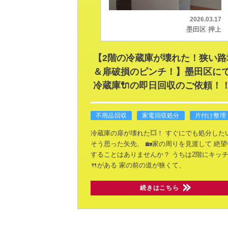
2026.03.17
墨田区 押上
【2階の冷蔵庫が壊れた！狭い路
＆扉破損のピンチ！】墨田区に
冷蔵庫🔌の即日回収のご依頼！
不用品回収
家電回収処分
片付け整理
冷蔵庫の扉が壊れた💥！
すぐにでも処分した
そう思った矢先、
🏡家の周りを見渡して
絶望
することはありませんか？
うちは2階にキッ
🍴がある
家の前の道が狭くて、
続きはこちら