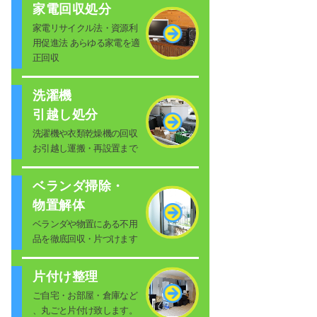
家電回収処分
家電リサイクル法・資源利
用促進法 あらゆる家電を適
正回収
洗濯機
引越し処分
洗濯機や衣類乾燥機の回収
お引越し運搬・再設置まで
ベランダ掃除・
物置解体
ベランダや物置にある不用
品を徹底回収・片づけます
片付け整理
ご自宅・お部屋・倉庫など
、丸ごと片付け致します。