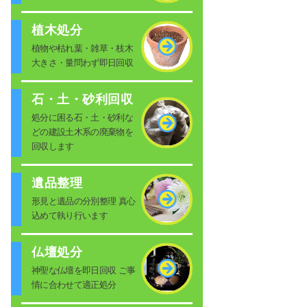
植木処分
植物や枯れ葉・雑草・枝木
大きさ・量問わず即日回収
石・土・砂利回収
処分に困る石・土・砂利な
どの建設土木系の廃棄物を
回収します
遺品整理
形見と遺品の分別整理 真心
込めて執り行います
仏壇処分
神聖な仏壇を即日回収 ご事
情に合わせて適正処分