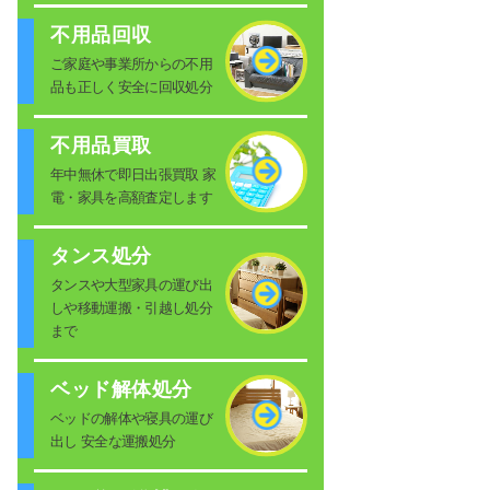
不用品回収
ご家庭や事業所からの不用
品も正しく安全に回収処分
不用品買取
年中無休で即日出張買取 家
電・家具を高額査定します
タンス処分
タンスや大型家具の運び出
しや移動運搬・引越し処分
まで
ベッド解体処分
ベッドの解体や寝具の運び
出し 安全な運搬処分