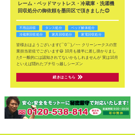
レーム・ベッドマットレス・冷蔵庫・洗濯機
回収処分の御依頼を墨田区で頂きました😊
不用品回収
タンス処分
ベッド解体処分
冷蔵庫回収処分
家具回収処分
家電回収処分
皆様おはようございます(⌒0⌒)／~~
クリーンークスの営
業担当岩佐でございます😃
10月も後半に差し掛かりまし
た❗
一般的には認知されてないかもしれませんが
実は10月
といえば隠れたプチ引っ越しシーズン
続きはこちら