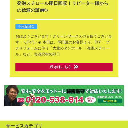
発泡スチロール即日回収！リピーター様から
の信頼の証🚛✨
不用品回収
おはようございます！クリーンワークスの
​岩佐でございま
す！＼(^o^)／☀️
本日は、墨田区のお客様より、DIY・
プ
チリフォームに伴う「大量のダンボール
・発泡スチロー
ル」など、資源廃材の即日
続きはこちら
サービスカテゴリ