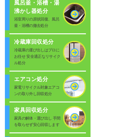
風呂釜・浴槽・湯
沸かし器処分
浴室周りの原状回復、風呂
釜・浴槽の撤去処分
冷蔵庫回収処分
冷蔵庫の運び出しはプロに
お任せ 安全適正なリサイク
ル処分
エアコン処分
家電リサイクル対象エアコ
ンの取り外し回収処分
家具回収処分
家具の解体・運び出し 手間
を取らせず安心回収します