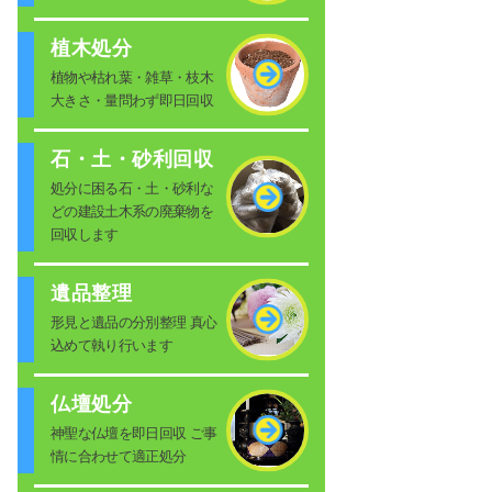
植木処分
植物や枯れ葉・雑草・枝木
大きさ・量問わず即日回収
石・土・砂利回収
処分に困る石・土・砂利な
どの建設土木系の廃棄物を
回収します
遺品整理
形見と遺品の分別整理 真心
込めて執り行います
仏壇処分
神聖な仏壇を即日回収 ご事
情に合わせて適正処分