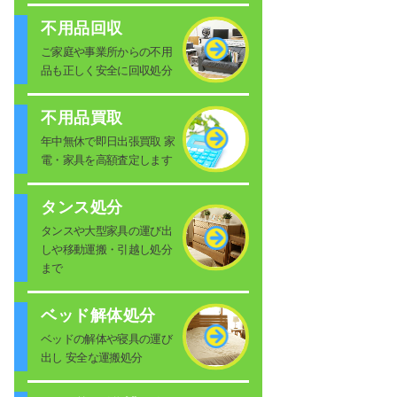
不用品回収
ご家庭や事業所からの不用
品も正しく安全に回収処分
不用品買取
年中無休で即日出張買取 家
電・家具を高額査定します
タンス処分
タンスや大型家具の運び出
しや移動運搬・引越し処分
まで
ベッド解体処分
ベッドの解体や寝具の運び
出し 安全な運搬処分