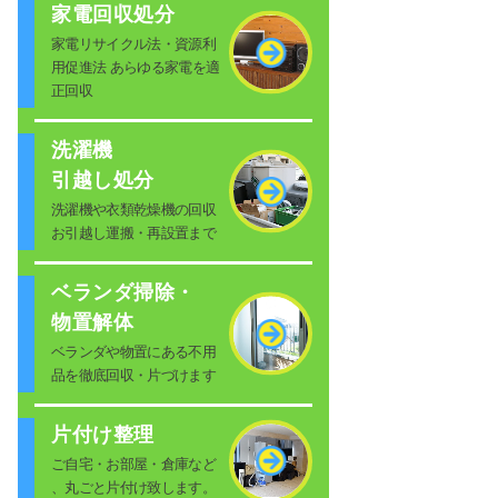
家電回収処分
家電リサイクル法・資源利
用促進法 あらゆる家電を適
正回収
洗濯機
引越し処分
洗濯機や衣類乾燥機の回収
お引越し運搬・再設置まで
ベランダ掃除・
物置解体
ベランダや物置にある不用
品を徹底回収・片づけます
片付け整理
ご自宅・お部屋・倉庫など
、丸ごと片付け致します。