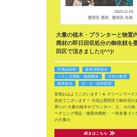
2025.11.19
墨田区 墨田
墨田区 向島
大量の植木・プランターと物置
廃材の即日回収処分の御依頼を
田区で頂きました!(^^)!
不用品回収
家具回収処分
ベランダ掃除・物置解体
片付け整理
植木処分
石・土・砂利回収
皆様おはようございます！☀️
クリーンワーク
岩佐でございます！
今回は墨田区で御自宅の
周りの
大量の植木やプランター、土、その他
ーデニング用品・物置内廃材・
一時多量ゴミ
の大量の
続きはこちら