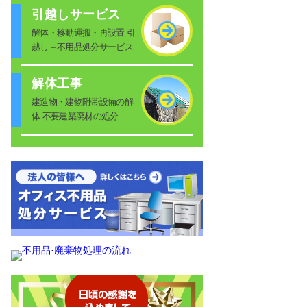
引越しサービス
解体・移動運搬・再設置 引
越し＋不用品処分サービス
解体工事
建造物・建物附帯設備の解
体 不要建築廃材の処分