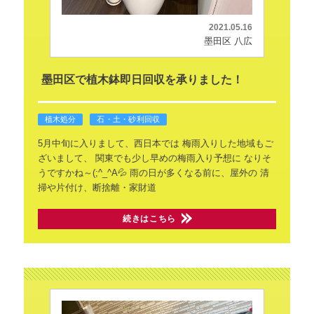
2021.05.16
墨田区 八広
墨田区で植木鉢即日回収を承りました！
植木処分
石・土・砂利回収
5月中旬に入りまして、西日本では
梅雨入りした地域もご
ざいまして、
関東でも少し早めの梅雨入り予想に
なりそ
うですかね～(;^_^A💦
雨の日が多くなる前に、屋外の
清
掃や片付け、断捨離・家財道
続きはこちら