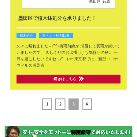
墨田区 石原
墨田区で植木鉢処分を承りました！
植木処分
石・土・砂利回収
久々に晴れました～(^^♪梅雨前線が
滞留して長雨が続いて
いましたので、
久しぶりのお出掛け(^^)/気持ちの良い
一
日を過ごしたいですね～(^_-)-☆
東京都では、新型コロナ
ウィルス感染者
続きはこちら
1
2
3
4