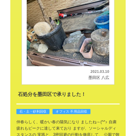
2021.03.10
墨田区 八広
石処分を墨田区で承りました！
石・土・砂利回収
オフィス 不用品回収
仲春らしく、暖かい春の陽気になり
ましたね～(^^♪
自粛
疲れもピークに達して来ており
ますが、ソーシャルディ
スタンスの
実践と、3密回避の行動を徹底して、
公園で散