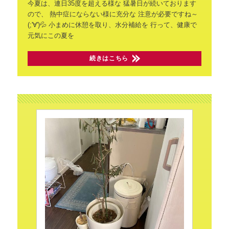
今夏は、連日35度を超える様な
猛暑日が続いております
ので、
熱中症にならない様に充分な
注意が必要ですね～
(;'∀')💦
小まめに休憩を取り、水分補給を
行って、健康で
元気にこの夏を
続きはこちら