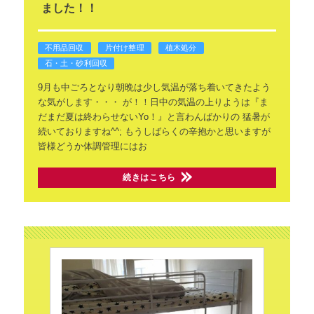
ました！！
不用品回収
片付け整理
植木処分
石・土・砂利回収
9月も中ごろとなり朝晩は少し気温が落ち着いてきたよう
な気がします・・・
が！！日中の気温の上りようは『ま
だまだ夏は終わらせないYo！』と言わんばかりの
猛暑が
続いておりますね^^;
もうしばらくの辛抱かと思いますが
皆様どうか体調管理にはお
続きはこちら