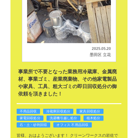
2025.05.20
墨田区 立花
事業所で不要となった業務用冷蔵庫、金属廃
材、事業ゴミ、産業廃棄物、その他家電製品
や家具、工具、粗大ゴミの即日回収処分の御
依頼を頂きました！
不用品回収
冷蔵庫回収処分
家具回収処分
家電回収処分
洗濯機引越し処分
植木処分
石・土・砂利回収
オフィス 不用品回収
皆様、おはようございます！
クリーンワークスの岩佐で