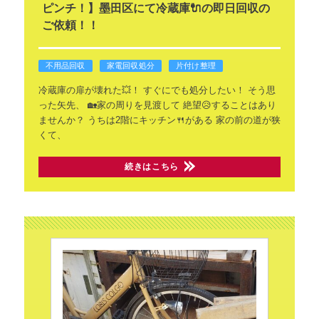
ピンチ！】墨田区にて冷蔵庫🔌の即日回収の
ご依頼！！
不用品回収
家電回収処分
片付け整理
冷蔵庫の扉が壊れた💥！
すぐにでも処分したい！
そう思
った矢先、
🏡家の周りを見渡して
絶望😥することはあり
ませんか？
うちは2階にキッチン🍴がある
家の前の道が狭
くて、
続きはこちら