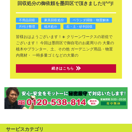
回収処分の御依頼を墨田区で頂きました!(^^)!
不用品回収
家具回収処分
ベランダ掃除・物置解体
片付け整理
植木処分
石・土・砂利回収
皆様おはようございます！☀️
クリーンワークスの岩佐で
ございます！
今回は墨田区で御自宅のお庭周りの
大量の
植木やプランター、土、その他
ガーデニング用品・物置
内廃材・
一時多量ゴミなどの大量の
続きはこちら
サービスカテゴリ