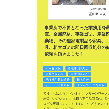
2025.05.20
墨田区 立花
事業所で不要となった業務用冷
庫、金属廃材、事業ゴミ、産業
棄物、その他家電製品や家具、
具、粗大ゴミの即日回収処分の
依頼を頂きました！
不用品回収
冷蔵庫回収処分
家具回収処分
家電回収処分
洗濯機引越し処分
植木処分
石・土・砂利回収
オフィス 不用品回収
皆様、おはようございます！
クリーンワーク
岩佐でございます。
本日も不用品回収のお客
ログを更新してまいりますので、どうぞよろ
お願いいたします(^^)
---