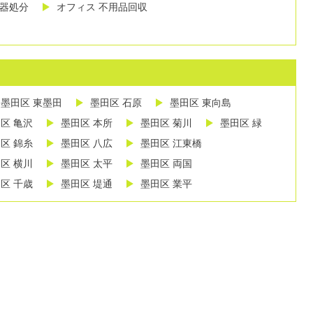
し器処分
オフィス 不用品回収
墨田区 東墨田
墨田区 石原
墨田区 東向島
区 亀沢
墨田区 本所
墨田区 菊川
墨田区 緑
区 錦糸
墨田区 八広
墨田区 江東橋
区 横川
墨田区 太平
墨田区 両国
区 千歳
墨田区 堤通
墨田区 業平