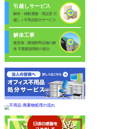
引越しサービス
解体・移動運搬・再設置 引
越し＋不用品処分サービス
解体工事
建造物・建物附帯設備の解
体 不要建築廃材の処分