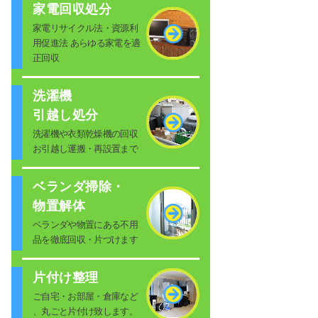
家電回収処分
家電リサイクル法・資源利
用促進法 あらゆる家電を適
正回収
洗濯機
引越し処分
洗濯機や衣類乾燥機の回収
お引越し運搬・再設置まで
ベランダ掃除・
物置解体
ベランダや物置にある不用
品を徹底回収・片づけます
片付け整理
ご自宅・お部屋・倉庫など
、丸ごと片付け致します。