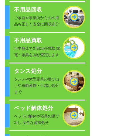
不用品回収
ご家庭や事業所からの不用
品も正しく安全に回収処分
不用品買取
年中無休で即日出張買取 家
電・家具を高額査定します
タンス処分
タンスや大型家具の運び出
しや移動運搬・引越し処分
まで
ベッド解体処分
ベッドの解体や寝具の運び
出し 安全な運搬処分