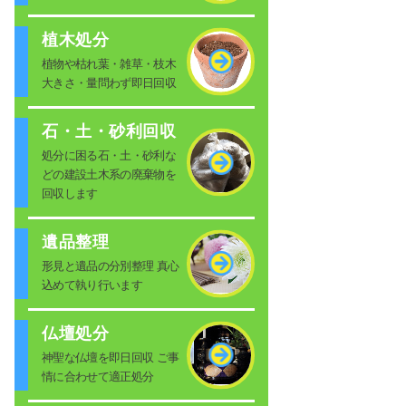
植木処分
植物や枯れ葉・雑草・枝木
大きさ・量問わず即日回収
石・土・砂利回収
処分に困る石・土・砂利な
どの建設土木系の廃棄物を
回収します
遺品整理
形見と遺品の分別整理 真心
込めて執り行います
仏壇処分
神聖な仏壇を即日回収 ご事
情に合わせて適正処分