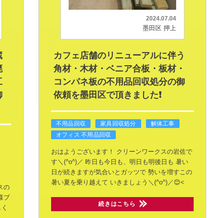
2024.07.04
墨田区 押上
蔵
カフェ店舗のリニューアルに伴う
廃
角材・木材・ベニア合板・板材・
工
コンパネ板の不用品回収処分の御
御
依頼を墨田区で頂きました❗
不用品回収
家具回収処分
解体工事
オフィス 不用品回収
おはようございます！
クリーンワークスの岩佐で
す＼(^o^)／
昨日も今日も、明日も明後日も
暑い
日が続きますが気合いとガッツで
勢いを増すこの
暑い夏を乗り越えて
いきましょう＼(^o^)／😊<
スの
様ブ
続きはこちら
しく