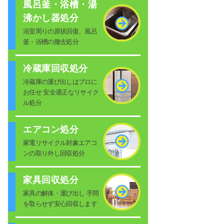
風呂釜・浴槽・湯
沸かし器処分
浴室周りの原状回復、風呂
釜・浴槽の撤去処分
冷蔵庫回収処分
冷蔵庫の運び出しはプロに
お任せ 安全適正なリサイク
ル処分
エアコン処分
家電リサイクル対象エアコ
ンの取り外し回収処分
家具回収処分
家具の解体・運び出し 手間
を取らせず安心回収します