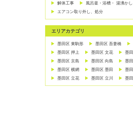
解体工事
風呂釜・浴槽・ 湯沸か
エアコン取り外し、処分
エリアカテゴリ
墨田区 東駒形
墨田区 吾妻橋
墨田区 押上
墨田区 文花
墨田
墨田区 京島
墨田区 向島
墨田
墨田区 横網
墨田区 墨田
墨田
墨田区 立花
墨田区 立川
墨田