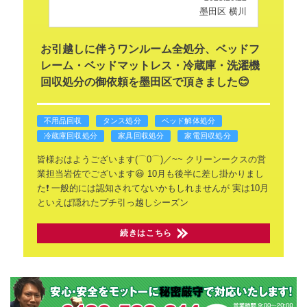
墨田区 横川
お引越しに伴うワンルーム全処分、ベッドフ
レーム・ベッドマットレス・冷蔵庫・洗濯機
回収処分の御依頼を墨田区で頂きました😊
不用品回収
タンス処分
ベッド解体処分
冷蔵庫回収処分
家具回収処分
家電回収処分
皆様おはようございます(⌒0⌒)／~~
クリーンークスの営
業担当岩佐でございます😃
10月も後半に差し掛かりまし
た❗
一般的には認知されてないかもしれませんが
実は10月
といえば隠れたプチ引っ越しシーズン
続きはこちら