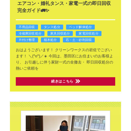
エアコン・婚礼タンス・家電一式の即日回収
完全ガイド🚛✨
不用品回収
タンス処分
ベッド解体処分
冷蔵庫回収処分
家具回収処分
家電回収処分
片付け整理
植木処分
石・土・砂利回収
おはようございます！
クリーンワークスの岩佐でござい
ます！
＼(^o^)／☀️
今回は、墨田区にお住まいのお客様よ
り、
お引越しに伴う家財一式の全撤去・
即日回収処分の
熱いご依頼を
続きはこちら