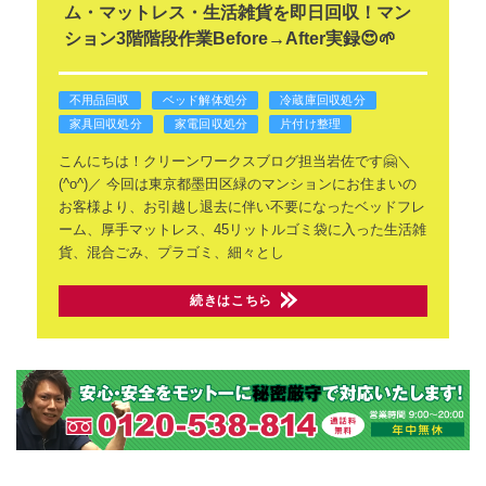
ム・マットレス・生活雑貨を即日回収！マン
ション3階階段作業Before→After実録😍🌱
不用品回収
ベッド解体処分
冷蔵庫回収処分
家具回収処分
家電回収処分
片付け整理
こんにちは！クリーンワークスブログ担当岩佐です🤗＼
(^o^)／
今回は東京都墨田区緑のマンションにお住まいの
お客様より、お引越し退去に伴い不要になったベッドフレ
ーム、厚手マットレス、45リットルゴミ袋に入った生活雑
貨、混合ごみ、プラゴミ、細々とし
続きはこちら