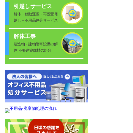
引越しサービス
解体・移動運搬・再設置 引
越し＋不用品処分サービス
解体工事
建造物・建物附帯設備の解
体 不要建築廃材の処分