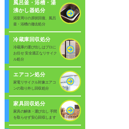
風呂釜・浴槽・湯
沸かし器処分
浴室周りの原状回復、風呂
釜・浴槽の撤去処分
冷蔵庫回収処分
冷蔵庫の運び出しはプロに
お任せ 安全適正なリサイク
ル処分
エアコン処分
家電リサイクル対象エアコ
ンの取り外し回収処分
家具回収処分
家具の解体・運び出し 手間
を取らせず安心回収します