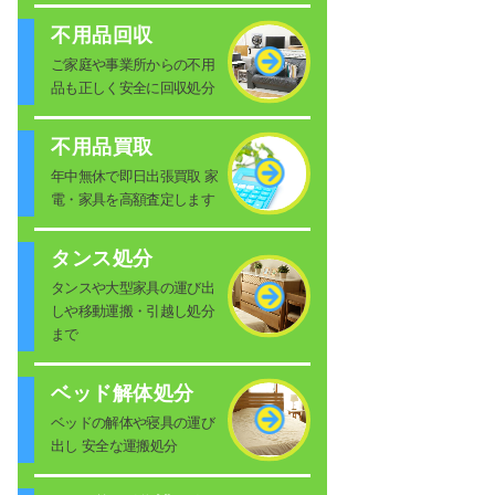
不用品回収
ご家庭や事業所からの不用
品も正しく安全に回収処分
不用品買取
年中無休で即日出張買取 家
電・家具を高額査定します
タンス処分
タンスや大型家具の運び出
しや移動運搬・引越し処分
まで
ベッド解体処分
ベッドの解体や寝具の運び
出し 安全な運搬処分