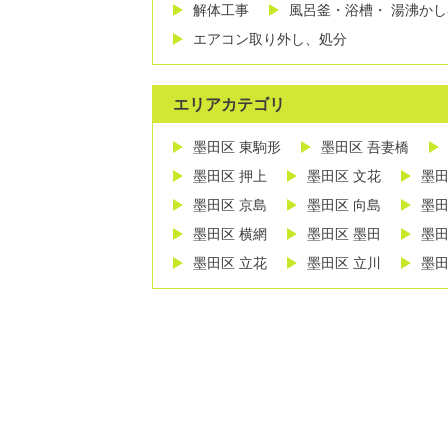
解体工事
風呂釜・浴槽・ 湯沸か
エアコン取り外し、処分
エリアカテゴリ
墨田区 東駒形
墨田区 吾妻橋
墨田区 押上
墨田区 文花
墨田
墨田区 京島
墨田区 向島
墨田
墨田区 横網
墨田区 墨田
墨田
墨田区 立花
墨田区 立川
墨田