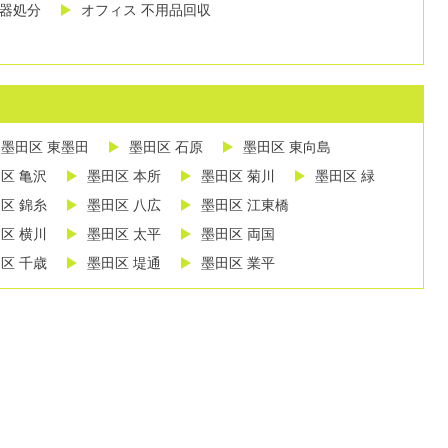
し器処分
オフィス 不用品回収
墨田区 東墨田
墨田区 石原
墨田区 東向島
区 亀沢
墨田区 本所
墨田区 菊川
墨田区 緑
区 錦糸
墨田区 八広
墨田区 江東橋
区 横川
墨田区 太平
墨田区 両国
区 千歳
墨田区 堤通
墨田区 業平