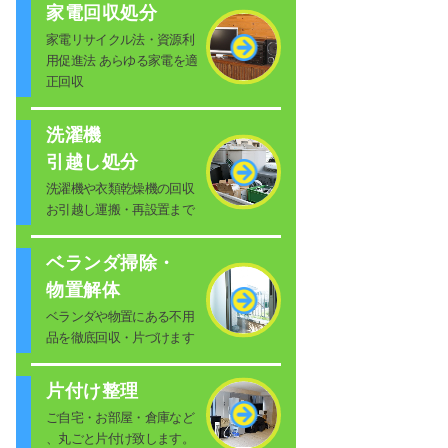
家電回収処分
家電リサイクル法・資源利
用促進法 あらゆる家電を適
正回収
洗濯機
引越し処分
洗濯機や衣類乾燥機の回収
お引越し運搬・再設置まで
ベランダ掃除・
物置解体
ベランダや物置にある不用
品を徹底回収・片づけます
片付け整理
ご自宅・お部屋・倉庫など
、丸ごと片付け致します。