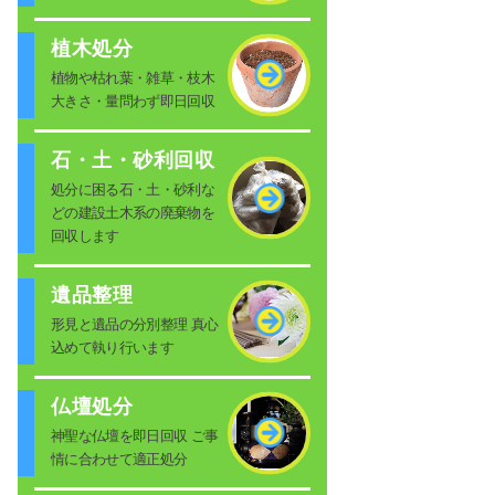
植木処分
植物や枯れ葉・雑草・枝木
大きさ・量問わず即日回収
石・土・砂利回収
処分に困る石・土・砂利な
どの建設土木系の廃棄物を
回収します
遺品整理
形見と遺品の分別整理 真心
込めて執り行います
仏壇処分
神聖な仏壇を即日回収 ご事
情に合わせて適正処分