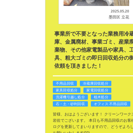
2025.05.20
墨田区 立花
事業所で不要となった業務用冷
庫、金属廃材、事業ゴミ、産業
棄物、その他家電製品や家具、
具、粗大ゴミの即日回収処分の
依頼を頂きました！
不用品回収
冷蔵庫回収処分
家具回収処分
家電回収処分
洗濯機引越し処分
植木処分
石・土・砂利回収
オフィス 不用品回収
皆様、おはようございます！
クリーンワーク
岩佐でございます。
本日も不用品回収のお客
ログを更新してまいりますので、どうぞよろ
お願いいたします(^^)
---