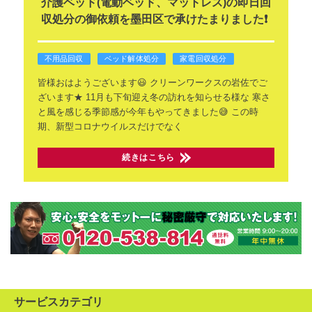
介護ベッド(電動ベッド、マットレス)の即日回
収処分の御依頼を墨田区で承けたまりました❗
不用品回収
ベッド解体処分
家電回収処分
皆様おはようございます😃
クリーンワークスの岩佐でご
ざいます★
11月も下旬迎え冬の訪れを知らせる様な
寒さ
と風を感じる季節感が今年もやってきました😅
この時
期、新型コロナウイルスだけでなく
続きはこちら
サービスカテゴリ