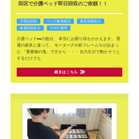
田区で介護ベッド即日回収のご依頼！！
不用品回収
ベッド解体処分
家具回収処分
家電回収処分
片付け整理
介護ベッド🛏️の処分、
本当にお困り頭をかかえます。
普
通の家具と違って、
モーター🌌や鉄フレーム🔩が詰まっ
た
「重量物の塊」ですから・・・
自力💪🏻で動かそうと
するだけでも
続きはこちら