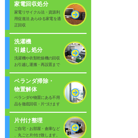
家電回収処分
家電リサイクル法・資源利
用促進法 あらゆる家電を適
正回収
洗濯機
引越し処分
洗濯機や衣類乾燥機の回収
お引越し運搬・再設置まで
ベランダ掃除・
物置解体
ベランダや物置にある不用
品を徹底回収・片づけます
片付け整理
ご自宅・お部屋・倉庫など
、丸ごと片付け致します。