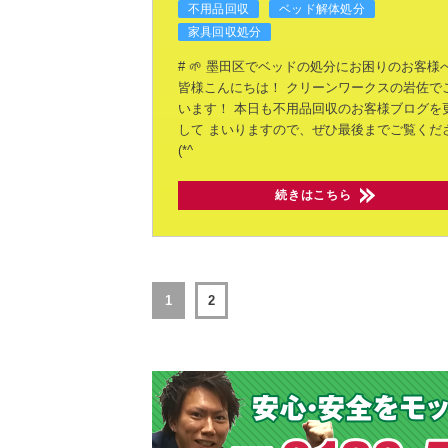
不用品回収
ベッド解体処分
家具回収処分
# 🌱 墨田区でベッドの処分にお困りのお客様へ
皆様こんにちは！
クリーンワークスの岩佐で
います！
本日も不用品回収のお客様ブログを
して
まいりますので、ぜひ最後までご覧くだ
(*^
続きはこちら
1
2