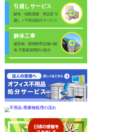
引越しサービス
解体・移動運搬・再設置 引
越し＋不用品処分サービス
解体工事
建造物・建物附帯設備の解
体 不要建築廃材の処分