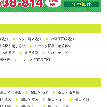
ス処分
ベッド解体処分
冷蔵庫回収処分
洗濯機引越し処分
ベランダ掃除・物置解体
・砂利回収
遺品整理
引越しサービス
し器処分
オフィス 不用品回収
墨田区 東墨田
墨田区 石原
墨田区 東向島
区 亀沢
墨田区 本所
墨田区 菊川
墨田区 緑
区 錦糸
墨田区 八広
墨田区 江東橋