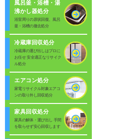
風呂釜・浴槽・湯
沸かし器処分
浴室周りの原状回復、風呂
釜・浴槽の撤去処分
冷蔵庫回収処分
冷蔵庫の運び出しはプロに
お任せ 安全適正なリサイク
ル処分
エアコン処分
家電リサイクル対象エアコ
ンの取り外し回収処分
家具回収処分
家具の解体・運び出し 手間
を取らせず安心回収します