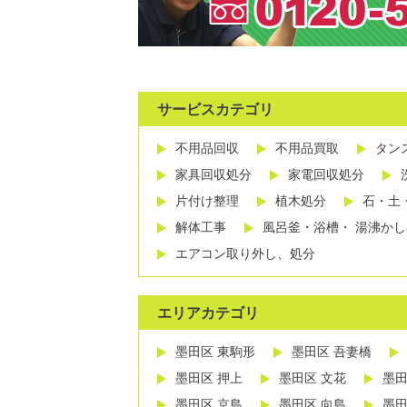
サービスカテゴリ
不用品回収
不用品買取
タン
家具回収処分
家電回収処分
片付け整理
植木処分
石・土
解体工事
風呂釜・浴槽・ 湯沸か
エアコン取り外し、処分
エリアカテゴリ
墨田区 東駒形
墨田区 吾妻橋
墨田区 押上
墨田区 文花
墨田
墨田区 京島
墨田区 向島
墨田