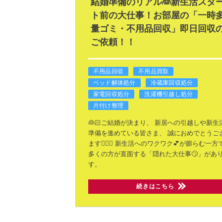
結婚準備のリアル👰新生活スタ
ト前の大仕事！お部屋の「一時
量ゴミ・不用品回収」即日回収
ご依頼！！
不用品回収
不用品買取
ベッド解体処分
冷蔵庫回収処分
家電回収処分
洗濯機引越し処分
片付け整理
👰🏻ご結婚が決まり、
新居への引越しや新生
準備を進めている皆さま、
誠におめでとうご
ます🙇🏻‍♂️
新生活へのワクワク💕が膨らむ一方
多くの方が直面する「隠れた大仕事🙄」があ
す。
続きはこちら