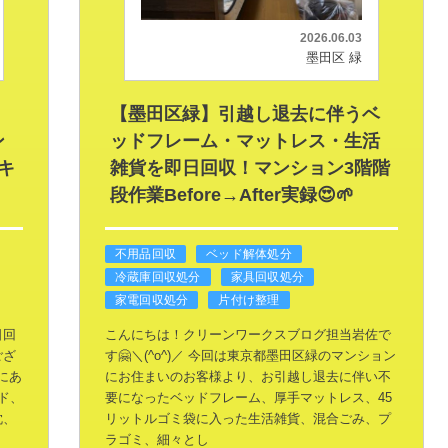
2026.06.03
墨田区 緑
・
【墨田区緑】引越し退去に伴うベ
ン
ッドフレーム・マットレス・生活
キ
雑貨を即日回収！マンション3階階
段作業Before→After実録😍🌱
不用品回収
ベッド解体処分
冷蔵庫回収処分
家具回収処分
家電回収処分
片付け整理
日回
こんにちは！クリーンワークスブログ担当岩佐で
ござ
す🤗＼(^o^)／
今回は東京都墨田区緑のマンション
にあ
にお住まいのお客様より、お引越し退去に伴い不
ド、
要になったベッドフレーム、厚手マットレス、45
枕、
リットルゴミ袋に入った生活雑貨、混合ごみ、プ
ラゴミ、細々とし