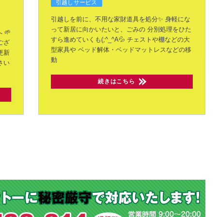
引越しサービス
引越しを前に、不用な家財道具を処分✨
身軽にな
って新居に向かいたいと、ごみの
分別処理をひた
 🌱
すら進めていくも(;^_^A💦
チェストや棚などの大
ござ
型家具や
ベッド解体・ベッドマットレスなどの移
更新
動
さい
続きはこちら