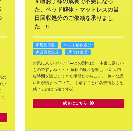
ー
👦🏻お子様の成長で不要になっ
多
た、ベッド解体・マットレスの当
の
日回収処分のご依頼を承りまし
た ‼
不用品回収
ベッド解体処分
家具回収処分
片付け整理
お気に入りのベッド🛏️との別れは、
本当に寂しい
ものですよね・・・
毎日の疲れを癒し、😏
大切
な時間を過ごしてきた場所だからこそ、
色々な思
活の
い出が詰まっていて、
手放すことに名残惜しさを
ざい
感じるのは当然です🤣
で、
りま
続きはこちら