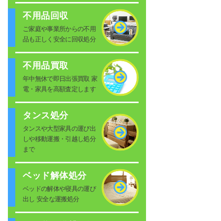
不用品回収
ご家庭や事業所からの不用
品も正しく安全に回収処分
不用品買取
年中無休で即日出張買取 家
電・家具を高額査定します
タンス処分
タンスや大型家具の運び出
しや移動運搬・引越し処分
まで
ベッド解体処分
ベッドの解体や寝具の運び
出し 安全な運搬処分