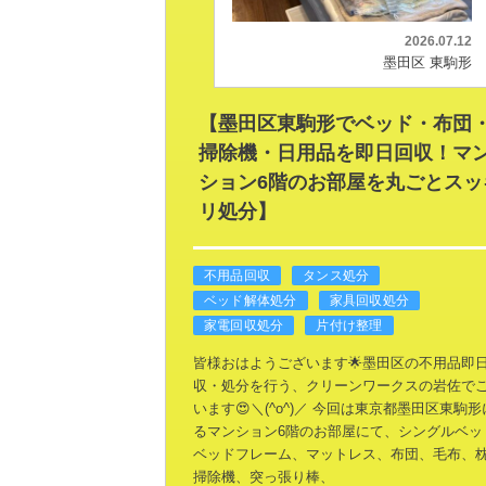
2026.07.12
墨田区 東駒形
【墨田区東駒形でベッド・布団
掃除機・日用品を即日回収！マ
ション6階のお部屋を丸ごとスッ
リ処分】
不用品回収
タンス処分
ベッド解体処分
家具回収処分
家電回収処分
片付け整理
皆様おはようございます🌟墨田区の不用品即
収・処分を行う、クリーンワークスの岩佐で
います😍＼(^o^)／
今回は東京都墨田区東駒形
るマンション6階のお部屋にて、シングルベッ
ベッドフレーム、マットレス、布団、毛布、
掃除機、突っ張り棒、