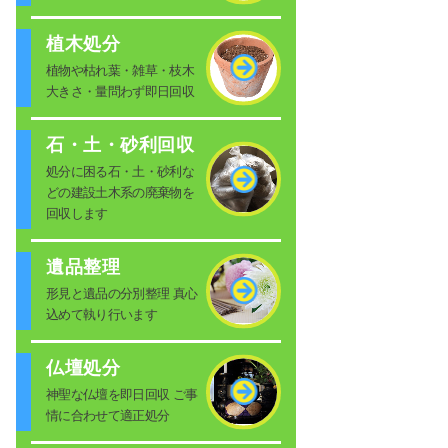
植木処分
植物や枯れ葉・雑草・枝木
大きさ・量問わず即日回収
石・土・砂利回収
処分に困る石・土・砂利な
どの建設土木系の廃棄物を
回収します
遺品整理
形見と遺品の分別整理 真心
込めて執り行います
仏壇処分
神聖な仏壇を即日回収 ご事
情に合わせて適正処分