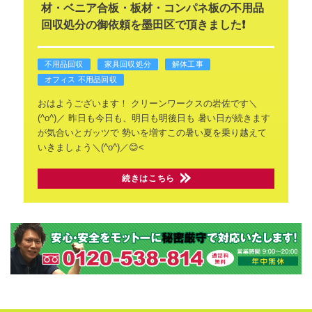
材・ベニア合板・板材・コンパネ板の不用品
回収処分の御依頼を墨田区で頂きました❗
不用品回収
家具回収処分
解体工事
オフィス 不用品回収
おはようございます！
クリーンワークスの岩佐です＼
(^o^)／
昨日も今日も、明日も明後日も
暑い日が続きます
が気合いとガッツで
勢いを増すこの暑い夏を乗り越えて
いきましょう＼(^o^)／😊<
続きはこちら