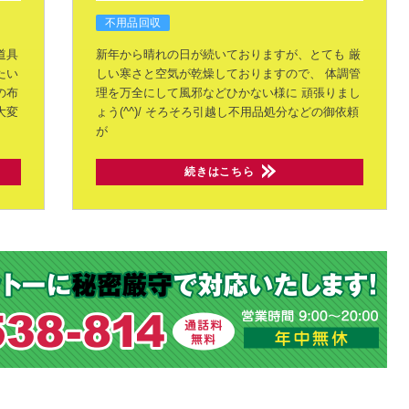
不用品回収
道具
新年から晴れの日が続いておりますが、とても
厳
たい
しい寒さと空気が乾燥しておりますので、
体調管
の布
理を万全にして風邪などひかない様に
頑張りまし
大変
ょう(^^)/
そろそろ引越し不用品処分などの御依頼
が
続きはこちら