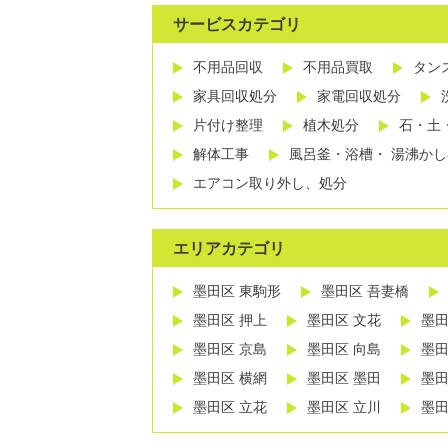
サービスカテゴリ
不用品回収
不用品買取
タン
家具回収処分
家電回収処分
片付け整理
植木処分
石・土
解体工事
風呂釜・浴槽・ 湯沸か
エアコン取り外し、処分
エリアカテゴリ
墨田区 東駒形
墨田区 吾妻橋
墨田区 押上
墨田区 文花
墨田
墨田区 京島
墨田区 向島
墨田
墨田区 横網
墨田区 墨田
墨田
墨田区 立花
墨田区 立川
墨田