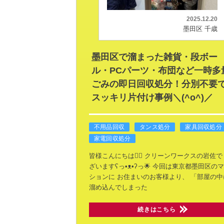
2025.12.20
墨田区 千歳
墨田区で溜まった雑貨・段ボー
ル・PCパーツ・布団など一時多
ごみの即日回収処分！分別不要
スッキリ片付け事例＼(^o^)／
不用品回収
タンス処分
家具回収処分
家電回収処分
皆様こんにちは🙂‍↕️
クリーンワークスの岩佐で
ざいますʕ⁠っ⁠•⁠ᴥ⁠•⁠ʔ⁠っ🌟
今回は東京都墨田区のマ
ションに
お住まいのお客様より、
「部屋の中
溜め込んでしまった
続きはこちら