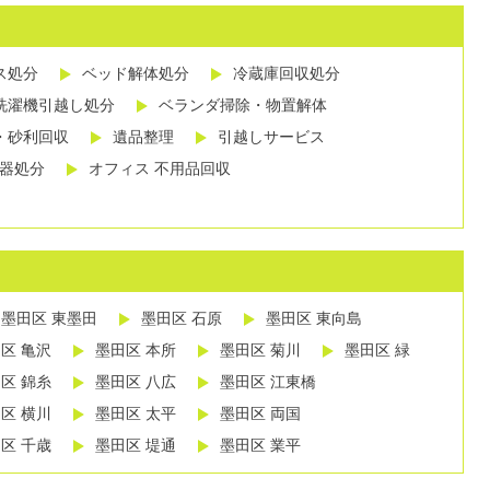
ス処分
ベッド解体処分
冷蔵庫回収処分
洗濯機引越し処分
ベランダ掃除・物置解体
・砂利回収
遺品整理
引越しサービス
し器処分
オフィス 不用品回収
墨田区 東墨田
墨田区 石原
墨田区 東向島
区 亀沢
墨田区 本所
墨田区 菊川
墨田区 緑
区 錦糸
墨田区 八広
墨田区 江東橋
区 横川
墨田区 太平
墨田区 両国
区 千歳
墨田区 堤通
墨田区 業平