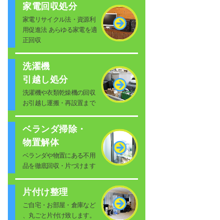
家電回収処分
家電リサイクル法・資源利
用促進法 あらゆる家電を適
正回収
洗濯機
引越し処分
洗濯機や衣類乾燥機の回収
お引越し運搬・再設置まで
ベランダ掃除・
物置解体
ベランダや物置にある不用
品を徹底回収・片づけます
片付け整理
ご自宅・お部屋・倉庫など
、丸ごと片付け致します。