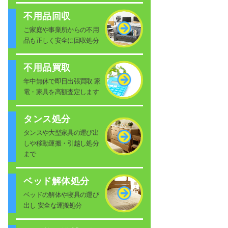
不用品回収
ご家庭や事業所からの不用
品も正しく安全に回収処分
不用品買取
年中無休で即日出張買取 家
電・家具を高額査定します
タンス処分
タンスや大型家具の運び出
しや移動運搬・引越し処分
まで
ベッド解体処分
ベッドの解体や寝具の運び
出し 安全な運搬処分