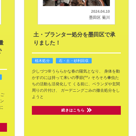
2024.04.10
墨田区 菊川
土・プランター処分を墨田区で承
量
りました！
で
植木処分
石・土・砂利回収
少しづつ🌸うららかな春の陽気となり、
身体を動
かすのには持って来いの季節(^^♪
そろそろ🐝虫た
ちの活動も活発化して
くる前に、ベランダや玄関
周りの片付け、
ガーデニングごみの撤去処分をし
ご
ようと
ン
に
続きはこちら