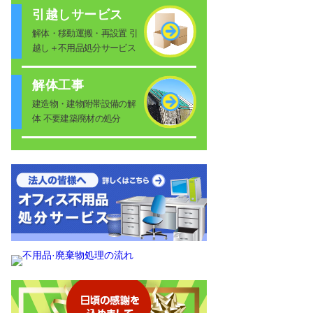
引越しサービス
解体・移動運搬・再設置 引
越し＋不用品処分サービス
解体工事
建造物・建物附帯設備の解
体 不要建築廃材の処分