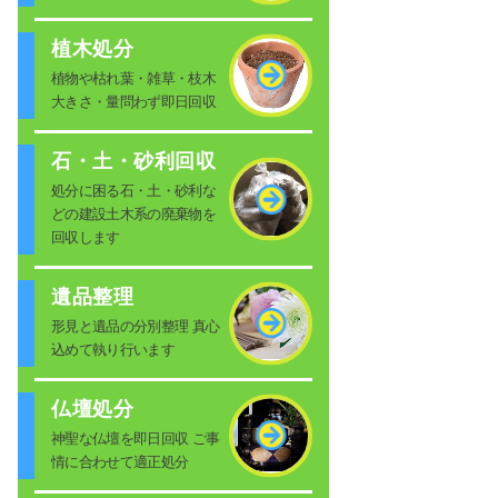
植木処分
植物や枯れ葉・雑草・枝木
大きさ・量問わず即日回収
石・土・砂利回収
処分に困る石・土・砂利な
どの建設土木系の廃棄物を
回収します
遺品整理
形見と遺品の分別整理 真心
込めて執り行います
仏壇処分
神聖な仏壇を即日回収 ご事
情に合わせて適正処分