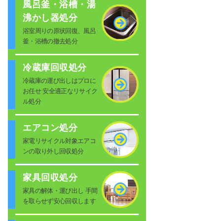
風呂釜・浴槽・湯
沸かし器処分
浴室周りの原状回復、風呂
釜・浴槽の撤去処分
冷蔵庫回収処分
冷蔵庫の運び出しはプロに
お任せ 安全適正なリサイク
ル処分
エアコン処分
家電リサイクル対象エアコ
ンの取り外し回収処分
家具回収処分
家具の解体・運び出し 手間
を取らせず安心回収します