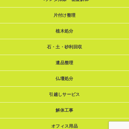
片付け整理
植木処分
石・土・砂利回収
遺品整理
仏壇処分
引越しサービス
解体工事
オフィス用品