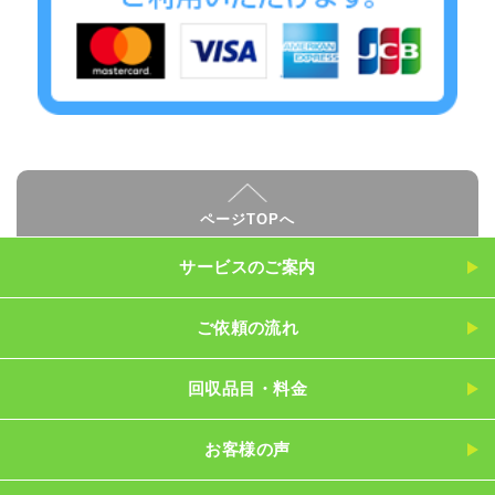
ページTOPへ
サービスのご案内
ご依頼の流れ
回収品目・料金
お客様の声