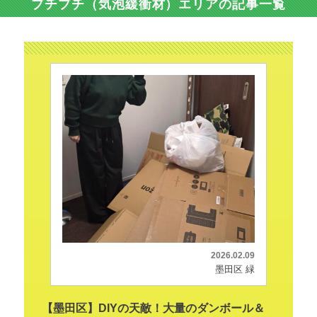
プチプチ（気泡緩衝材）エリアの記事一覧
2026.02.09
墨田区 緑
【墨田区】DIYの天敵！大量のダンボール＆