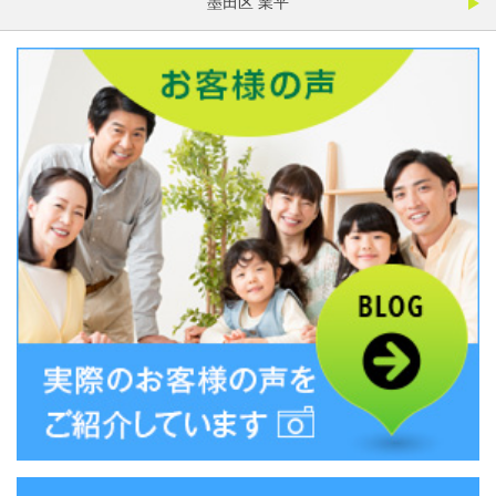
墨田区 業平