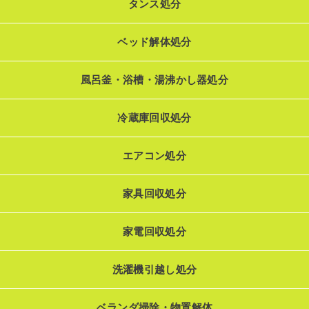
タンス処分
ベッド解体処分
風呂釜・浴槽・湯沸かし器処分
冷蔵庫回収処分
エアコン処分
家具回収処分
家電回収処分
洗濯機引越し処分
ベランダ掃除・物置解体