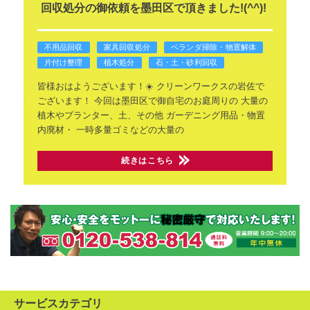
回収処分の御依頼を墨田区で頂きました!(^^)!
不用品回収
家具回収処分
ベランダ掃除・物置解体
片付け整理
植木処分
石・土・砂利回収
皆様おはようございます！☀️
クリーンワークスの岩佐で
ございます！
今回は墨田区で御自宅のお庭周りの
大量の
植木やプランター、土、その他
ガーデニング用品・物置
内廃材・
一時多量ゴミなどの大量の
続きはこちら
サービスカテゴリ