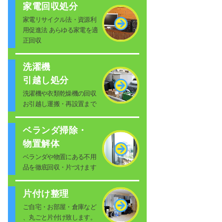
家電回収処分
家電リサイクル法・資源利
用促進法 あらゆる家電を適
正回収
洗濯機
引越し処分
洗濯機や衣類乾燥機の回収
お引越し運搬・再設置まで
ベランダ掃除・
物置解体
ベランダや物置にある不用
品を徹底回収・片づけます
片付け整理
ご自宅・お部屋・倉庫など
、丸ごと片付け致します。