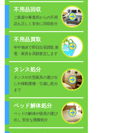
不用品回収
ご家庭や事業所からの不用
品も正しく安全に回収処分
不用品買取
年中無休で即日出張買取 家
電・家具を高額査定します
タンス処分
タンスや大型家具の運び出
しや移動運搬・引越し処分
まで
ベッド解体処分
ベッドの解体や寝具の運び
出し 安全な運搬処分