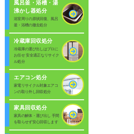
風呂釜・浴槽・湯
沸かし器処分
浴室周りの原状回復、風呂
釜・浴槽の撤去処分
冷蔵庫回収処分
冷蔵庫の運び出しはプロに
お任せ 安全適正なリサイク
ル処分
エアコン処分
家電リサイクル対象エアコ
ンの取り外し回収処分
家具回収処分
家具の解体・運び出し 手間
を取らせず安心回収します