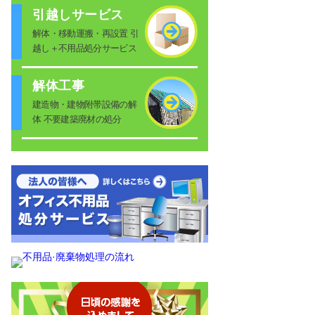
引越しサービス
解体・移動運搬・再設置 引
越し＋不用品処分サービス
解体工事
建造物・建物附帯設備の解
体 不要建築廃材の処分