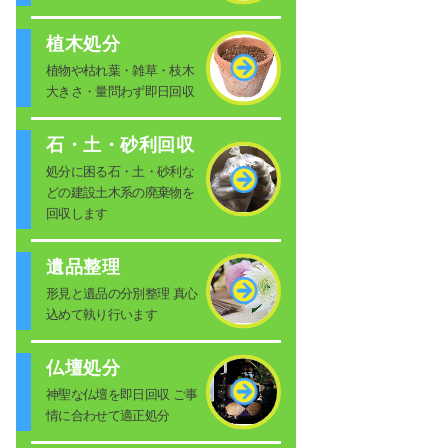
植木処分
植物や枯れ葉・雑草・枝木
大きさ・量問わず即日回収
石・土・砂利回収
処分に困る石・土・砂利な
どの建設土木系の廃棄物を
回収します
遺品整理
形見と遺品の分別整理 真心
込めて執り行います
仏壇処分
神聖な仏壇を即日回収 ご事
情に合わせて適正処分