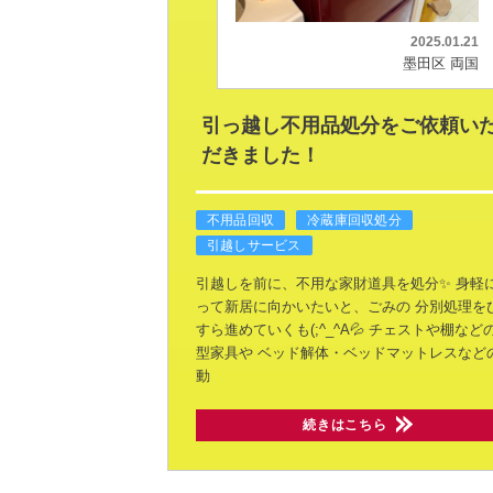
2025.01.21
墨田区 両国
引っ越し不用品処分をご依頼い
だきました！
不用品回収
冷蔵庫回収処分
引越しサービス
引越しを前に、不用な家財道具を処分✨
身軽
って新居に向かいたいと、ごみの
分別処理を
すら進めていくも(;^_^A💦
チェストや棚など
型家具や
ベッド解体・ベッドマットレスなど
動
続きはこちら