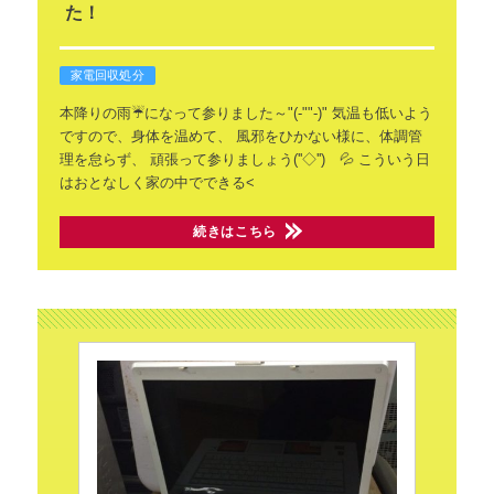
た！
家電回収処分
本降りの雨☔になって参りました～"(-""-)"
気温も低いよう
ですので、身体を温めて、
風邪をひかない様に、体調管
理を怠らず、
頑張って参りましょう(''◇'')ゞ💦
こういう日
はおとなしく家の中でできる<
続きはこちら