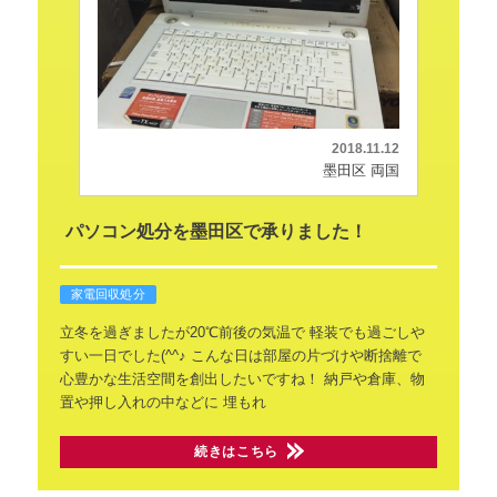
2018.11.12
墨田区 両国
パソコン処分を墨田区で承りました！
家電回収処分
立冬を過ぎましたが20℃前後の気温で
軽装でも過ごしや
すい一日でした(^^♪
こんな日は部屋の片づけや断捨離で
心豊かな生活空間を創出したいですね！
納戸や倉庫、物
置や押し入れの中などに
埋もれ
続きはこちら