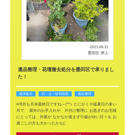
2023.08.31
墨田区 押上
遺品整理・花壇撤去処分を墨田区で承りまし
た！
植木処分
石・土・砂利回収
遺品整理
🍉8月も月末最終日ですね～(^^♪
とにかく🌞猛暑日の多い
月で、
屋外のお手入れや、片付け整理に
お急ぎのお宅様
にとっては、作業が
なかなか進まず💦歯がゆい日々を
お
過ごしの方も大かったかも(;