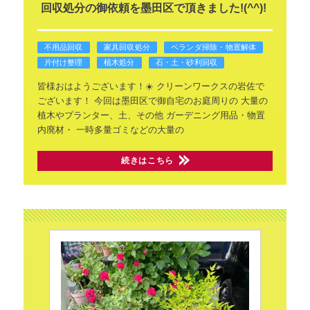
回収処分の御依頼を墨田区で頂きました!(^^)!
不用品回収
家具回収処分
ベランダ掃除・物置解体
片付け整理
植木処分
石・土・砂利回収
皆様おはようございます！☀️
クリーンワークスの岩佐で
ございます！
今回は墨田区で御自宅のお庭周りの
大量の
植木やプランター、土、その他
ガーデニング用品・物置
内廃材・
一時多量ゴミなどの大量の
続きはこちら