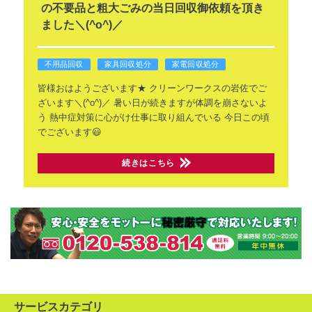
の不要品と粗大ごみの当日回収御依頼を頂き
ました＼(^o^)／
不用品回収
家具回収処分
家電回収処分
皆様おはようございます★
クリーンワークスの岩佐でご
ざいます＼(^o^)／
暑い日が続きますが体調を崩さないよ
う
熱中症対策に心がけ仕事に取り組んでいる
今日この頃
でございます😃
続きはこちら
サービスカテゴリ