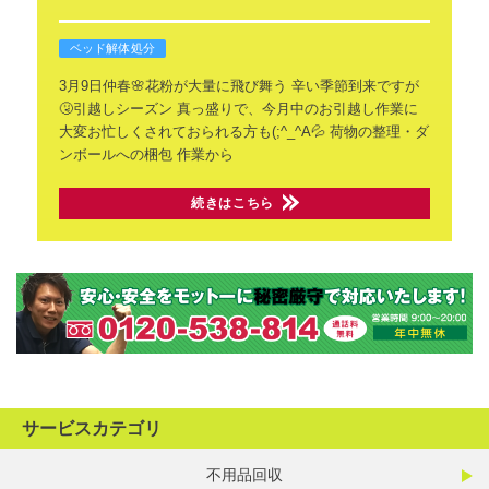
ベッド解体処分
3月9日仲春🌸花粉が大量に飛び舞う
辛い季節到来ですが
🤧引越しシーズン
真っ盛りで、今月中のお引越し作業に
大変お忙しくされておられる方も(;^_^A💦
荷物の整理・ダ
ンボールへの梱包
作業から
続きはこちら
サービスカテゴリ
不用品回収