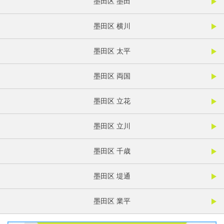
墨田区 墨田
墨田区 横川
墨田区 太平
墨田区 両国
墨田区 立花
墨田区 立川
墨田区 千歳
墨田区 堤通
墨田区 業平