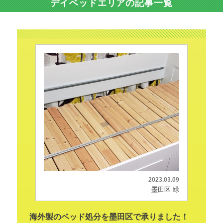
デイベッドエリアの記事一覧
2023.03.09
墨田区 緑
海外製のベッド処分を墨田区で承りました！