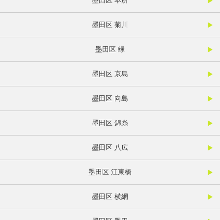
墨田区 本所
墨田区 菊川
墨田区 緑
墨田区 京島
墨田区 向島
墨田区 錦糸
墨田区 八広
墨田区 江東橋
墨田区 横網