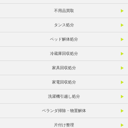
不用品買取
タンス処分
ベッド解体処分
冷蔵庫回収処分
家具回収処分
家電回収処分
洗濯機引越し処分
ベランダ掃除・物置解体
片付け整理