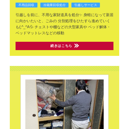
不用品回収
冷蔵庫回収処分
引越しサービス
引越しを前に、不用な家財道具を処分✨
身軽になって新居
に向かいたいと、ごみの
分別処理をひたすら進めていく
も(;^_^A💦
チェストや棚などの大型家具や
ベッド解体・
ベッドマットレスなどの移動
続きはこちら