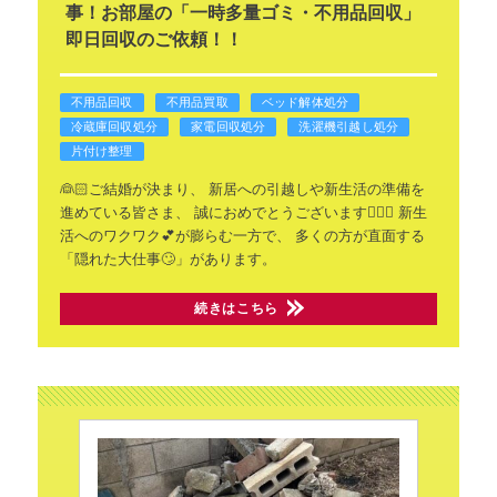
事！お部屋の「一時多量ゴミ・不用品回収」
即日回収のご依頼！！
不用品回収
不用品買取
ベッド解体処分
冷蔵庫回収処分
家電回収処分
洗濯機引越し処分
片付け整理
👰🏻ご結婚が決まり、
新居への引越しや新生活の準備を
進めている皆さま、
誠におめでとうございます🙇🏻‍♂️
新生
活へのワクワク💕が膨らむ一方で、
多くの方が直面する
「隠れた大仕事🙄」があります。
続きはこちら