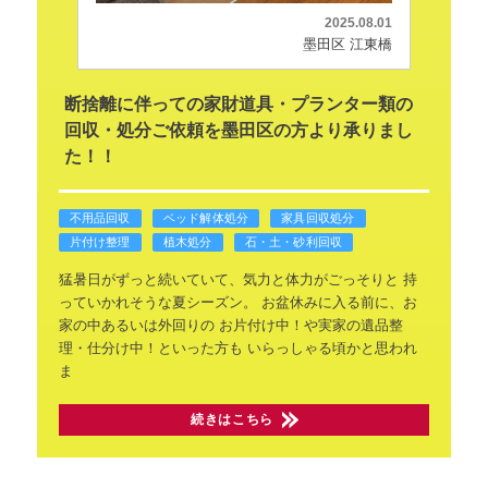
2025.08.01
墨田区 江東橋
断捨離に伴っての家財道具・プランター類の
回収・処分ご依頼を墨田区の方より承りまし
た！！
不用品回収
ベッド解体処分
家具回収処分
片付け整理
植木処分
石・土・砂利回収
猛暑日がずっと続いていて、気力と体力がごっそりと
持
っていかれそうな夏シーズン。
お盆休みに入る前に、お
家の中あるいは外回りの
お片付け中！や実家の遺品整
理・仕分け中！といった方も
いらっしゃる頃かと思われ
ま
続きはこちら