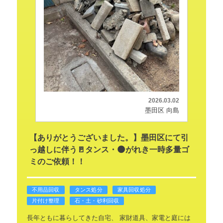
2026.03.02
墨田区 向島
【ありがとうございました。】墨田区にて引
っ越しに伴う🚪タンス・🌑がれき一時多量ゴ
ミのご依頼！！
不用品回収
タンス処分
家具回収処分
片付け整理
石・土・砂利回収
長年ともに暮らしてきた自宅、
家財道具、家電と庭には