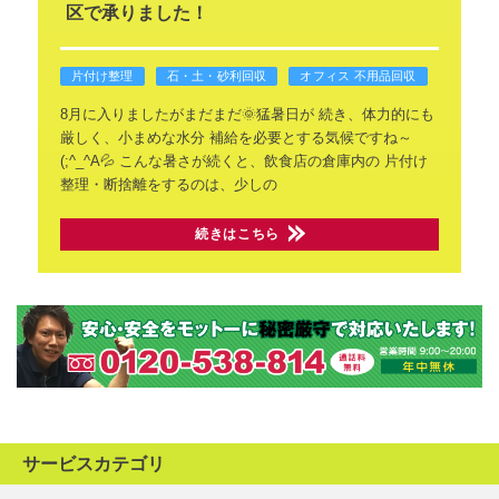
区で承りました！
片付け整理
石・土・砂利回収
オフィス 不用品回収
8月に入りましたがまだまだ🌞猛暑日が
続き、体力的にも
厳しく、小まめな水分
補給を必要とする気候ですね～
(;^_^A💦
こんな暑さが続くと、飲食店の倉庫内の
片付け
整理・断捨離をするのは、少しの
続きはこちら
サービスカテゴリ