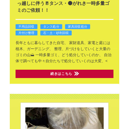
っ越しに伴う🚪タンス・🌑がれき一時多量ゴ
ミのご依頼！！
不用品回収
タンス処分
家具回収処分
片付け整理
石・土・砂利回収
長年ともに暮らしてきた自宅、
家財道具、家電と庭には
植木、ガーデニング、
整理、片づけをしていくと大量の
ゴミの山🗻
一時多量ゴミ、どう処分していくのか、
自治
体で調べても中々自分たちで処分していくのは大変、<
続きはこちら