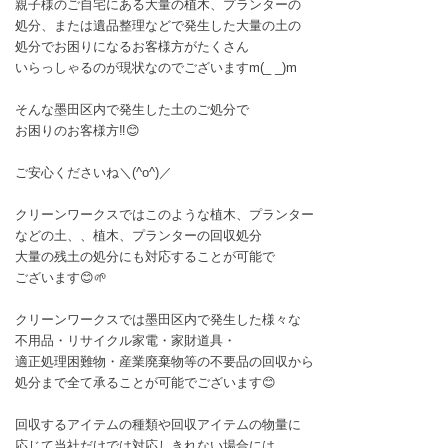
親子様のご自宅にある大量の植木、プランターの
処分、または遺品整理などで発生した大量の土の
処分でお困りになるお客様方がたくさん
いらっしゃるのが現状なのでございますm(_ _)m
そんな墨田区内で発生した土のご処分で
お困りのお客様方‼️😊
ご安心くださいね＼(^o^)／
クリーンワークスではこのような植木、プランター
などの土、、植木、プランターの回収処分
大量の残土の処分にも対応することが可能で
ございます😊🌱
クリーンワークスでは墨田区内で発生した様々な
不用品・リサイクル家電・家財道具・
適正処理困難物・産業廃棄物等の不要品の回収から
処分まで全て承ることが可能でございます😊
回収するアイテムの種類や回収アイテムの物量に
応じて当社だけでは対応しきれない場合には