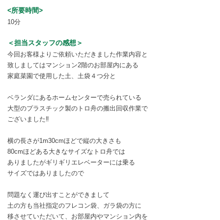
<所要時間>
10分
＜担当スタッフの感想＞
今回お客様よりご依頼いただきました作業内容と
致しましてはマンション2階のお部屋内にある
家庭菜園で使用した土、土袋４つ分と
ベランダにあるホームセンターで売られている
大型のプラスチック製のトロ舟の搬出回収作業で
ございました‼️
横の長さが1m30cmほどで縦の大きさも
80cmほどある大きなサイズなトロ舟では
ありましたがギリギリエレベーターには乗る
サイズではありましたので
問題なく運び出すことができまして
土の方も当社指定のフレコン袋、ガラ袋の方に
移させていただいて、お部屋内やマンション内を