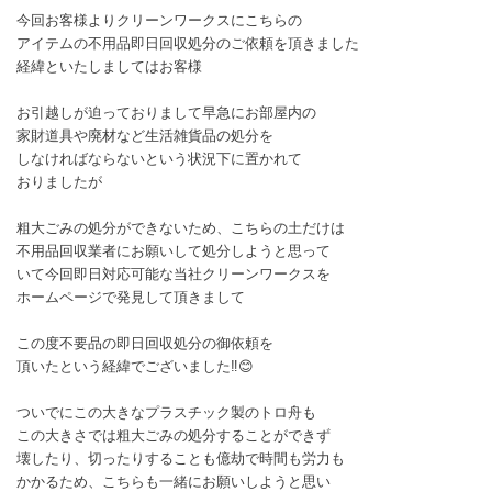
今回お客様よりクリーンワークスにこちらの
アイテムの不用品即日回収処分のご依頼を頂きました
経緯といたしましてはお客様
お引越しが迫っておりまして早急にお部屋内の
家財道具や廃材など生活雑貨品の処分を
しなければならないという状況下に置かれて
おりましたが
粗大ごみの処分ができないため、こちらの土だけは
不用品回収業者にお願いして処分しようと思って
いて今回即日対応可能な当社クリーンワークスを
ホームページで発見して頂きまして
この度不要品の即日回収処分の御依頼を
頂いたという経緯でございました‼️😊
ついでにこの大きなプラスチック製のトロ舟も
この大きさでは粗大ごみの処分することができず
壊したり、切ったりすることも億劫で時間も労力も
かかるため、こちらも一緒にお願いしようと思い