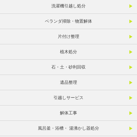
洗濯機引越し処分
ベランダ掃除・物置解体
片付け整理
植木処分
石・土・砂利回収
遺品整理
引越しサービス
解体工事
風呂釜・浴槽・ 湯沸かし器処分