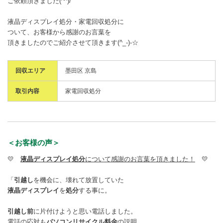
ご依頼頂きました(^^)/
液晶ディスプレイ処分・家電回収処分に
ついて、お客様から感謝のお言葉を
頂きましたのでご紹介させて頂きます(^_-)-☆
回収エリア
墨田区 京島
取引内容
家電回収処分
＜お客様の声＞
💛
液晶ディスプレイ処分
について感謝のお言葉を頂きました！
💛
「
引越し
を機会に、壊れて放置していた
液晶ディスプレイ
を
処分
する事に。
引越し前
に片付けようと思い電話しました。
電話の応対も
パソコンリサイクル料金
の説明