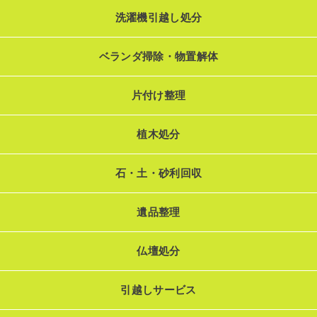
洗濯機引越し処分
ベランダ掃除・物置解体
片付け整理
植木処分
石・土・砂利回収
遺品整理
仏壇処分
引越しサービス