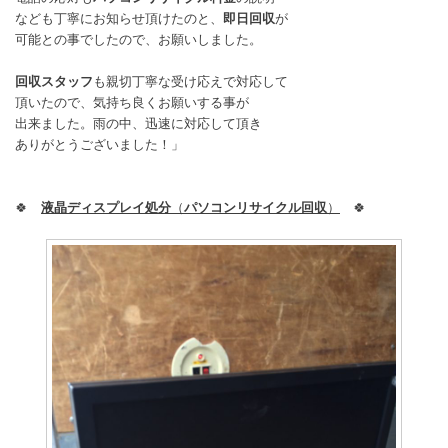
なども丁寧にお知らせ頂けたのと、
即日回収
が
可能との事でしたので、お願いしました。
回収スタッフ
も親切丁寧な受け応えで対応して
頂いたので、気持ち良くお願いする事が
出来ました。雨の中、迅速に対応して頂き
ありがとうございました！」
🍀
液晶ディスプレイ処分
（
パソコンリサイクル回収
）
🍀