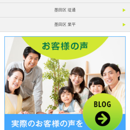
墨田区 堤通
墨田区 業平