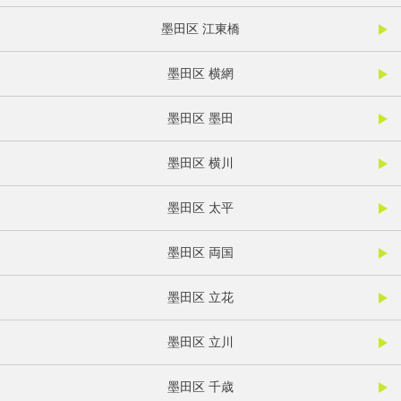
墨田区 江東橋
墨田区 横網
墨田区 墨田
墨田区 横川
墨田区 太平
墨田区 両国
墨田区 立花
墨田区 立川
墨田区 千歳