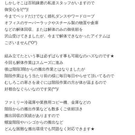
しかしそこは百戦錬磨の私達スタッフがいますので
御安心を!(^^)!
今までベッドだけでなく婚礼ダンスやワードローブ
オフィスのサーバーラックやスチール製の物置や倉庫
などの解体回収、または解体のみの御依頼を
沢山受けてきましたが、今まで解体できなかったアイテムは
ございません(^O^)
組み立てたという事は必ずばらす事も可能なのハズなのです★
今回も解体作業はスムーズに進み
後は階段3階からの搬出作業とはなりましたが
階段作業はもう当たり前の様に毎日毎日やらせて頂いてるので
むしろこの寒さを凌ぐには階段作業の方が体が温まるので
好都合なぐらいなのです笑(^^)/
ファミリー冷蔵庫や業務用コピー機、金庫などの
階段からの搬出作業なども数多くご依頼頂き
搬出回収の実績がありますので
螺旋階段やハシゴからの搬出など
どんな困難な搬出環境でも問題なく対応できます★