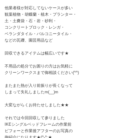
他業者様が対応してないケースが多い
観葉植物・胡蝶蘭・植木・プランター・
土・土嚢袋・石・岩・砂利・
コンクリートブロック・レンガ・
ベランダタイル・バルコニータイル・
などの瓦礫、園芸用品など
回収できるアイテムは幅広いです★
不用品の処分でお困りの方はお気軽に
クリーンワークスまで御相談ください(^^)
またまた熱が入り前振りが長くなって
しまって失礼しましたm(__)m
大変ながらくお待たせしました★★
それでは今回回収して参りました
IKEシングルベッドフレームの作業前
ビフォーと作業後アフターのお写真の
御紹介になります★(^-^;★