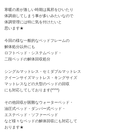
寒暖の差が激しい時期は風邪をひいたり
体調崩してしまう事が多いみたいなので
体調管理には特に気を付けたいと
思います★
今回の様な一般的なベッドフレームの
解体処分以外にも
ロフトベッド・システムベッド・
二段ベッドの解体回収処分
シングルマットレス・セミダブルマットレス
クイーンサイズマットレス・キングサイズ
マットレスなどの大型のベッドの回収
にも対応してしております(*^^*)
その他回収が困難なウォーターベッド・
油圧式ベッド・ダンパー式ベッド・
エステベッド・ソファーベッド
など様々なベッドの解体回収にも対応して
おります★