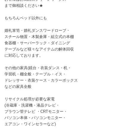
まで御相談ください★
もちろんベッド以外にも
婚礼箪笥・婚礼ダンスワードローブ・
スチール物置・木製倉庫・組立式の本棚
食器棚・サーバーラック・ダイニング
テーブルなど様々なアイテムの解体回収
に対応しております。
その他の家具(鏡台・衣装ダンス・机・
学習机・棚全般・テーブル・イス・
ドレッサー・衣装ケース・カラーボックス
などの家具全般
リサイクル処理が必要な家電
(冷蔵庫・洗濯機・液晶テレビ・
ブラウン管テレビ ・CRTモニター・
パソコン本体・パソコンモニター・
エアコン・ワインセラーなど)