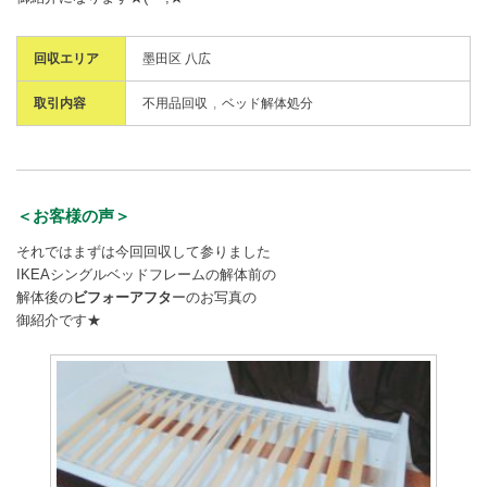
回収エリア
墨田区 八広
取引内容
不用品回収
ベッド解体処分
＜お客様の声＞
それではまずは今回回収して参りました
IKEAシングルベッドフレームの解体前の
解体後の
ビフォーアフタ
ーのお写真の
御紹介です★