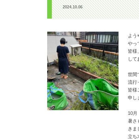
2024.10.06
よう
やっ
皆様
して
世間
流行
皆様
申し
10
暑さ
きま
立ち