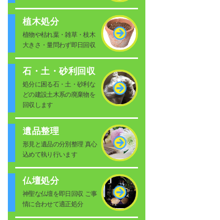
植木処分
植物や枯れ葉・雑草・枝木
大きさ・量問わず即日回収
石・土・砂利回収
処分に困る石・土・砂利な
どの建設土木系の廃棄物を
回収します
遺品整理
形見と遺品の分別整理 真心
込めて執り行います
仏壇処分
神聖な仏壇を即日回収 ご事
情に合わせて適正処分