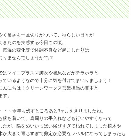
やく暑さも一区切りがついて、秋らしい日々が
てきたのを実感する今日この頃。
、気温の変化等で体調不良など起こしたりは
おりませんでしょうか^^;？
ではマイコプラズマ肺炎や喘息などがチラホラと
っているようなので十分に気を付けてまいりましょう！
こんにちは！クリーンワークス営業担当の實本と
ます。
月・・・今年も残すところあと3ヶ月をきりましたね。
も落ち着いて、庭周りの手入れなども行いやすくなって
したが、陽をめいいっぱい浴びすぎて枯れてしまった植木や
木が大きく育ちすぎて剪定が必要なレベルになってしまったも