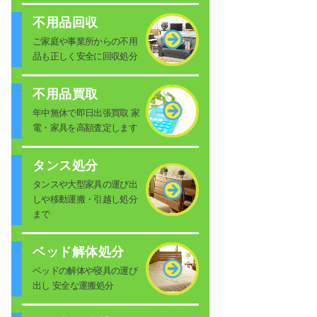
不用品回収
ご家庭や事業所からの不用
品も正しく安全に回収処分
不用品買取
年中無休で即日出張買取 家
電・家具を高額査定します
タンス処分
タンスや大型家具の運び出
しや移動運搬・引越し処分
まで
ベッド解体処分
ベッドの解体や寝具の運び
出し 安全な運搬処分