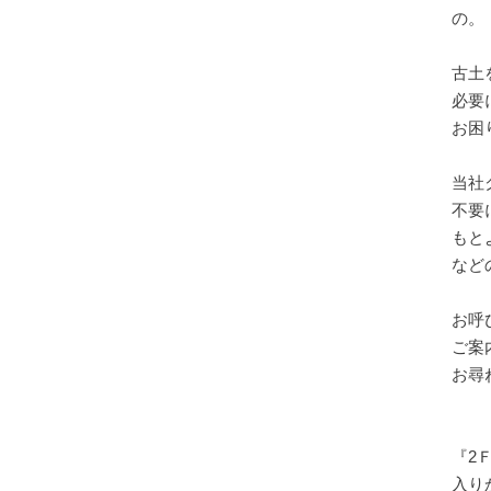
の。
古土
必要
お困
当社
不要
もと
など
お呼
ご案
お尋ね
『2
入り