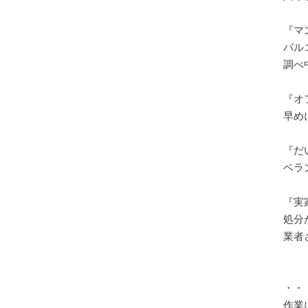
『マ
バル
調べ
『オ
早め
『だ
ベラ
『実
処分
業者
・・
作業