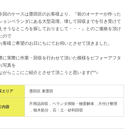
今回のケースは墨田区のお客様より、『前のオーナーが作った
ションベランダにある大型花壇。壊して回収までを引き受けて
えそうなところを探しておりまして・・・』とのご連絡を頂け
たので
お客様ご希望のお日にちにてお伺いとさせて頂きました。
際に実際に作業・回収を行わせて頂いた模様をビフォーアフタ
お写真を
ながらここにご紹介とさせて頂こうと思います(^^♪
収エリア
墨田区 東墨田
不用品回収
ベランダ掃除・物置解体
片付け整理
引内容
植木処分
石・土・砂利回収