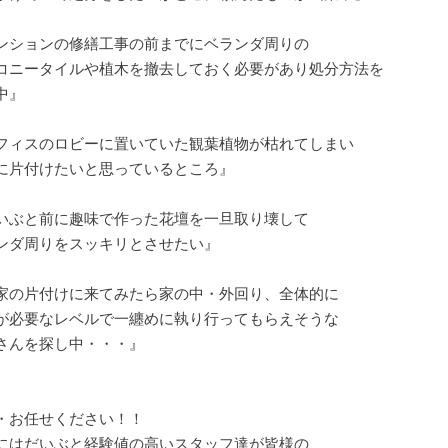
ンションの修繕工事の前までにベランダ周りの
コニータイルや植木を撤去しておく必要があり処分方法を
中』
フィスのロビーに置いていた観葉植物が枯れてしまい
に片付けたいと思っているところ』
いぶと前に趣味で作った花壇を一旦取り壊して
ンダ周りをスッキリとさせたい』
家の片付けに来てみたら家の中・外回り、全体的に
が必要なレベルで一纏めに執り行ってもらえそうな
さんを探し中・・・』
・お任せください！！
にはだいぶと経験値の高いスタッフ達が皆様の