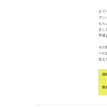
さて
マン
もら
まし
早速
その
ーの
交え
回
取