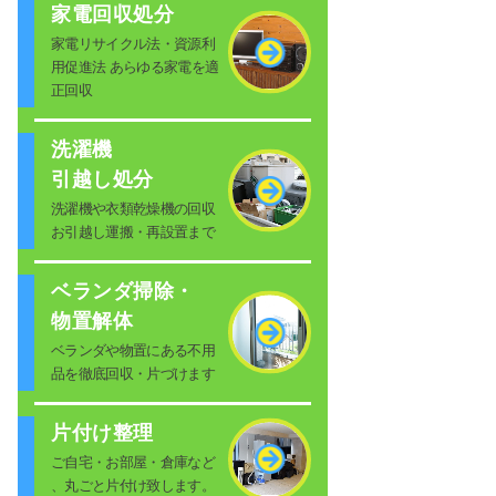
家電回収処分
家電リサイクル法・資源利
用促進法 あらゆる家電を適
正回収
洗濯機
引越し処分
洗濯機や衣類乾燥機の回収
お引越し運搬・再設置まで
ベランダ掃除・
物置解体
ベランダや物置にある不用
品を徹底回収・片づけます
片付け整理
ご自宅・お部屋・倉庫など
、丸ごと片付け致します。