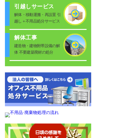
引越しサービス
解体・移動運搬・再設置 引
越し＋不用品処分サービス
解体工事
建造物・建物附帯設備の解
体 不要建築廃材の処分