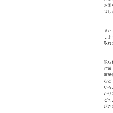
お困
致し
また
しま
取れ
限ら
作業
重量
など
いろ
かり
どの
頂き