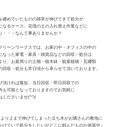
を纏めていたものの雑草が伸びてきて処分が
になるケース。花壇の土の入れ替え作業などに
り・・・なんて事ありませんか？
クリーンワークスでは、お家の中・オフィスの中の
になった家電・家具・雑貨品などの回収・処分は
より、お庭周りの土物・植木鉢・観葉植物・瓦礫類
の回収・処分も常日頃から承らせて頂いております。
び頂ければ最短、当日回収・即日回収での
内も可能となっておりますのでお気軽に
くださいませ(^^)/
Ｆより上まで伸びてしまった立ち木がお隣さんの敷地に
かけていて処分をしたいがどこに頼んだものか画策中』