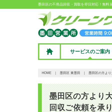
墨田区の不用品回収・買取を即日対応！無料
サービスのご案内
HOME
墨田区 東墨田
墨田区の方より
墨田区の方より
回収ご依頼を承