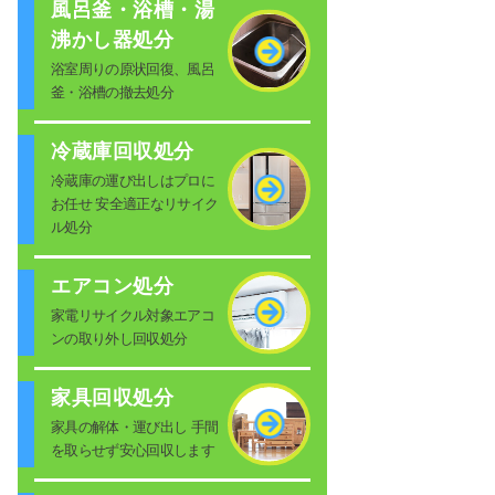
風呂釜・浴槽・湯
沸かし器処分
浴室周りの原状回復、風呂
釜・浴槽の撤去処分
冷蔵庫回収処分
冷蔵庫の運び出しはプロに
お任せ 安全適正なリサイク
ル処分
エアコン処分
家電リサイクル対象エアコ
ンの取り外し回収処分
家具回収処分
家具の解体・運び出し 手間
を取らせず安心回収します