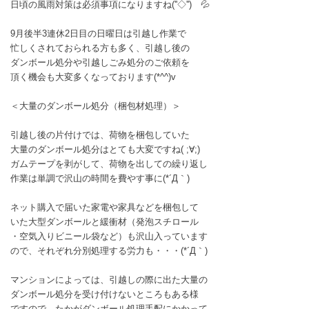
日頃の風雨対策は必須事項になりますね(''◇'')ゞ💦
9月後半3連休2日目の日曜日は引越し作業で
忙しくされておられる方も多く、引越し後の
ダンボール処分や引越しごみ処分のご依頼を
頂く機会も大変多くなっております(*^^)v
＜大量のダンボール処分（梱包材処理）＞
引越し後の片付けでは、荷物を梱包していた
大量のダンボール処分はとても大変ですね( ;∀;)
ガムテープを剥がして、荷物を出しての繰り返し
作業は単調で沢山の時間を費やす事に(*´Д｀)
ネット購入で届いた家電や家具などを梱包して
いた大型ダンボールと緩衝材（発泡スチロール
・空気入りビニール袋など）も沢山入っています
ので、それぞれ分別処理する労力も・・・(*´Д｀)
マンションによっては、引越しの際に出た大量の
ダンボール処分を受け付けないところもある様
ですので、たかがダンボール処理手配にかかって