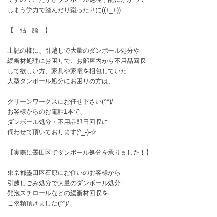
しまう労力で踏んだり蹴ったりに((+_+))
【 結 論 】
上記の様に、引越しで大量のダンボール処分や
緩衝材処理にお困りで、お部屋内から不用品回収
して欲しい方、家具や家電を梱包していた
大型ダンボール処分にお困りの方は、
クリーンワークスにお任せ下さい(^^)/
お客様からのお電話1本で、
ダンボール処分・不用品即日回収に
伺わせて頂いております(^_-)-☆
【実際に墨田区でダンボール処分を承りました！】
東京都墨田区石原にお住いのお客様から
引越しごみ処分で大量のダンボール処分・
発泡スチロールなどの緩衝材回収を
ご依頼頂きました(^^)/