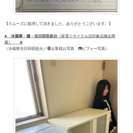
【スムーズに処理して頂きました。ありがとうございます。】
♣️
冷蔵庫・棚・当日
回収処分
（家電リサイクル法対象品撤去廃
棄） ♣️
（冷蔵庫当日回収処分／
😩
お客様お写真 📷ビフォー写真）