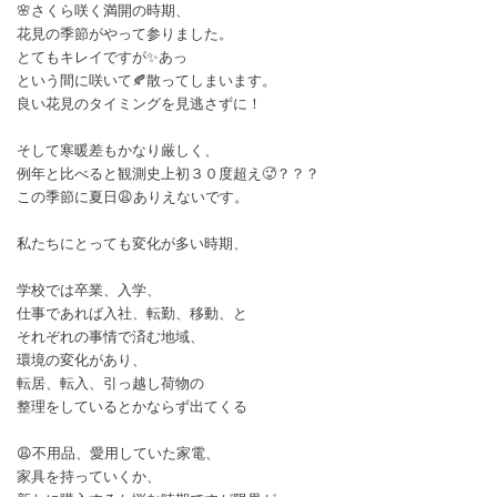
🌸さくら咲く満開の時期、
花見の季節がやって参りました。
とてもキレイですが✨あっ
という間に咲いて🍂散ってしまいます。
良い花見のタイミングを見逃さずに！
そして寒暖差もかなり厳しく、
例年と比べると観測史上初３０度超え🥵？？？
この季節に夏日😩ありえないです。
私たちにとっても変化が多い時期、
学校では卒業、入学、
仕事であれば入社、転勤、移動、と
それぞれの事情で済む地域、
環境の変化があり、
転居、転入、引っ越し荷物の
整理をしているとかならず出てくる
😩不用品、愛用していた家電、
家具を持っていくか、