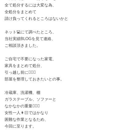
全て処分するには大変な為、
全処分をまとめて
請け負ってくれるところはないかと
ネット💻にて調べたところ、
当社実績BLOGを見て連絡、
ご相談頂きました。
ご自宅で不要になった家電、
家具をまとめて処分、
引っ越し前に🧗🏻‍♀️
部屋を整理しておきたいとの事。
冷蔵庫、洗濯機、棚
ガラステーブル、ソファーと
なかなかの重量🏋🏼‍♀️
女性一人👩🏻ではかなり
困難な作業となるため、
今回に至ります。