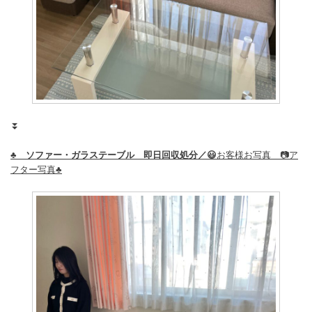
⏬
♣️ ソファー・ガラステーブル 即日回収処分／😃
お客様お写真 📷ア
フター写真♣️