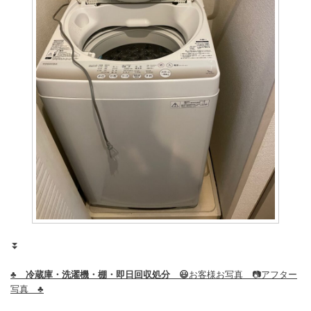
⏬
♣️ 冷蔵庫・洗濯機・棚・即日回収処分 😃
お客様お写真 📷アフター
写真 ♣️