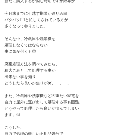
新たに購入するか悩む時期ですが限界が、 、 、
今月末までに引越す期限が迫り🚴🏼
バタバタ😵‍💫と忙しくされている方が
多くなって参りました。
そんな中、冷蔵庫や洗濯機を
処理しなくてはならない
事に気が付くも😓
廃棄処理方法を調べてみたら、
粗大ごみとして処理する事が
出来ない事を知り、
どうしたら良いか焦りが💓、 、 、
また、冷蔵庫や洗濯機などの重たい家電を
自力で屋外に運び出して処理する事も困難、
どうやって処理したら良いか悩んでしまい
ます。🧐
こうした、
自力で処理の難しい不用品処分で、