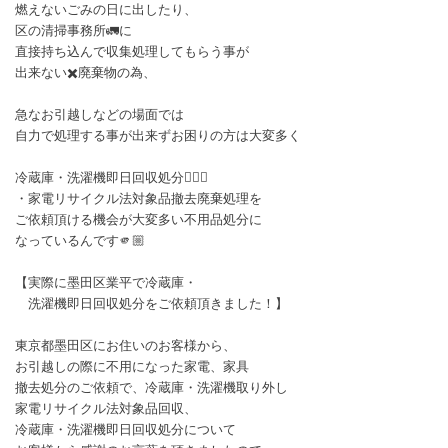
燃えないごみの日に出したり、
区の清掃事務所🚛に
直接持ち込んで収集処理してもらう事が
出来ない✖️廃棄物の為、
急なお引越しなどの場面では
自力で処理する事が出来ずお困りの方は大変多く
冷蔵庫・洗濯機即日回収処分🧗🏻‍♀️
・家電リサイクル法対象品撤去廃棄処理を
ご依頼頂ける機会が大変多い不用品処分に
なっているんです🫵🏼
【実際に墨田区業平で冷蔵庫・
洗濯機即日回収処分をご依頼頂きました！】
東京都墨田区にお住いのお客様から、
お引越しの際に不用になった家電、家具
撤去処分のご依頼で、冷蔵庫・洗濯機取り外し
家電リサイクル法対象品回収、
冷蔵庫・洗濯機即日回収処分について