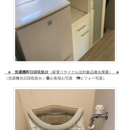
♣️
洗濯機即日回収処分
（家電リサイクル法対象品撤去廃棄） ♣️
（洗濯機当日回収処分／
😩
お客様お写真 📷ビフォー写真）