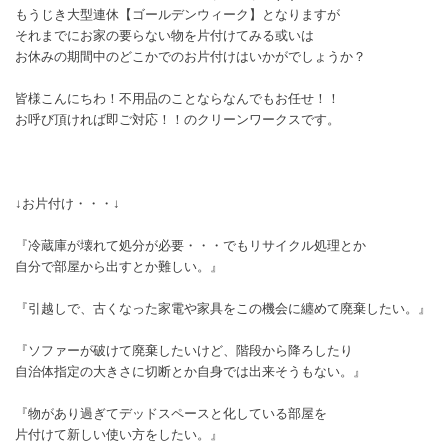
もうじき大型連休【ゴールデンウィーク】となりますが
それまでにお家の要らない物を片付けてみる或いは
お休みの期間中のどこかでのお片付けはいかがでしょうか？
皆様こんにちわ！不用品のことならなんでもお任せ！！
お呼び頂ければ即ご対応！！のクリーンワークスです。
↓お片付け・・・↓
『冷蔵庫が壊れて処分が必要・・・でもリサイクル処理とか
自分で部屋から出すとか難しい。』
『引越しで、古くなった家電や家具をこの機会に纏めて廃棄したい。』
『ソファーが破けて廃棄したいけど、階段から降ろしたり
自治体指定の大きさに切断とか自身では出来そうもない。』
『物があり過ぎてデッドスペースと化している部屋を
片付けて新しい使い方をしたい。』