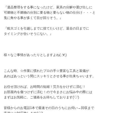
『遺品整理をする事になったけど、家具の分解や運び出しに
可燃物と不燃物の分別に要る物と要らない物の仕分け・・・と
兎に角やる事が多くて目が回りそう。』
『粗大ゴミを引越しまでに捨てたいけど、退去の日までに
タイミングが合いそうにない。』
様々なご事情があったりとしますよね( ;∀;)
こんな時、☆作業に慣れたプロの手☆豊富な工具と装備が
あればあっという間にスッキリとさせる事が出来ちゃいます。
お任せ頂ければ、お時間の短縮！労力をかけずに済む！
お部屋内を傷つけずに済む！ので今まさにお悩み中の際には
まずはお気軽に、ご連絡をお待ちしております('◇')ゞ
皆様からのお電話1本で最速その日のうちにお伺い→回収まで