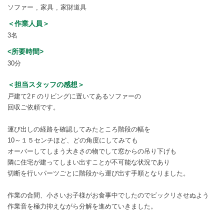
ソファー
家具
家財道具
＜作業人員＞
3名
<所要時間>
30分
＜担当スタッフの感想＞
戸建て2Ｆのリビングに置いてあるソファーの
回収ご依頼です。
運び出しの経路を確認してみたところ階段の幅を
10～１５センチほど、どの角度にしてみても
オーバーしてしまう大きさの物でして窓からの吊り下げも
隣に住宅が建ってしまい出すことが不可能な状況であり
切断を行いパーツごとに階段から運び出す手順となりました。
作業の合間、小さいお子様がお食事中でしたのでビックリさせぬよう
作業音を極力抑えながら分解を進めていきました。