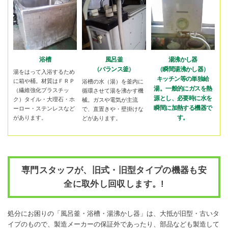
浴槽
風呂釜
湯沸かし器
（バランス釜）
（瞬間湯沸かし器）
湯をはって入浴するため
キッチン等の単独給
に箱や桶。材質はＦＲＰ
浴槽の水（湯）を釜内に
湯。一般的にガスを熱
（繊維強化プラスチッ
循環させて湯を沸かす機
源とし、必要時に水を
ク）タイル・大理石・ホ
械。ガスや電気が主流
瞬間に加熱する機器で
ーロー・ステンレスなど
で、直置きや・壁掛けな
す。
があります。
どがあります。
専門スタッフが、旧式・旧型タイプの機器も安
全に取外し回収します。!
処分にお困りの「風呂釜・浴槽・湯沸かし器」は、大抵が旧型・古いタ
イプのもので、製造メーカーの保証外であったり、部品なども製造して