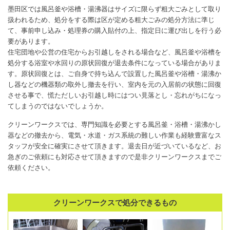
墨田区では風呂釜や浴槽・湯沸器はサイズに限らず粗大ごみとして取り
扱われるため、処分をする際は区が定める粗大ごみの処分方法に準じ
て、事前申し込み・処理券の購入貼付の上、指定日に運び出しを行う必
要があります。
住宅団地や公営の住宅からお引越しをされる場合など、風呂釜や浴槽を
処分する浴室や水回りの原状回復が退去条件になっている場合がありま
す。原状回復とは、ご自身で持ち込んで設置した風呂釜や浴槽・湯沸か
し器などの機器類の取外し撤去を行い、室内を元の入居前の状態に回復
させる事で、慌ただしいお引越し時にはつい見落とし・忘れがちになっ
てしまうのではないでしょうか。
クリーンワークスでは、専門知識を必要とする風呂釜・浴槽・湯沸かし
器などの撤去から、電気・水道・ガス系統の難しい作業も経験豊富なス
タッフが安全に確実にさせて頂きます。退去日が近づいているなど、お
急ぎのご依頼にも対応させて頂きますので是非クリーンワークスまでご
依頼ください。
クリーンワークスで処分できるもの