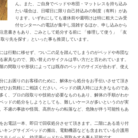
ん。また、ご自身でベッドや布団・マットレスを持ち込み
たい場合は、日曜日に限り自己持込みの制度（有料）があ
ります。いずれにしても連休前や週明けは特に粗大ごみ受
付センターへの電話が集中し混雑するほか、申し込みから
注意書きもあり、ごみとして処分する前に 「修理して使う」 「友
き取り先を探す」といった事も推奨しています。
には行動に移せず、つい二の足を踏んでしまうのがベッドや布団な
る家具なので、買い替えのサイクルは早い方だと言われています。
屋の間取りや形状によっては既存のベッドのサイズが合わず、使え
分にお困りのお客様のために、解体から処分をお手伝いさせて頂き
ぜひお気軽にご相談ください。ベッドの購入時には大きなものであ
多く、プロの段取りや技術が必要なものもあり、解体の手順がわか
ベッドの処分をしようとしても、難しいケースが多いというのが実
、不慮の事故や怪我、高所からの転落など、危険が伴う可能性もあ
をお電話一本、即日で回収処分させて頂きます。二階にある造り付
いキングサイズベッドの搬出、電動機器なども含まれている介護用
ステムベッド、幼児用ベッドなら買取をする事も可能です。