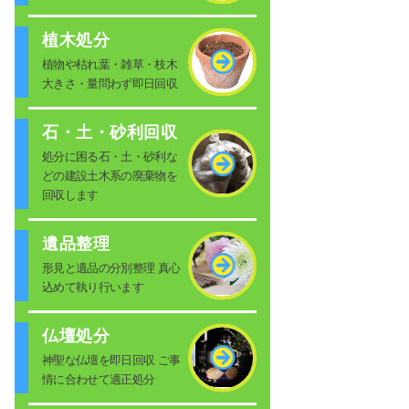
植木処分
植物や枯れ葉・雑草・枝木
大きさ・量問わず即日回収
石・土・砂利回収
処分に困る石・土・砂利な
どの建設土木系の廃棄物を
回収します
遺品整理
形見と遺品の分別整理 真心
込めて執り行います
仏壇処分
神聖な仏壇を即日回収 ご事
情に合わせて適正処分