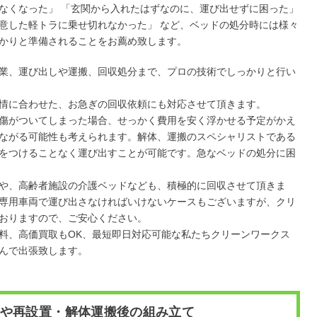
なくなった」 「玄関から入れたはずなのに、運び出せずに困った」
意した軽トラに乗せ切れなかった」 など、ベッドの処分時には様々
かりと準備されることをお薦め致します。
業、運び出しや運搬、回収処分まで、プロの技術でしっかりと行い
情に合わせた、お急ぎの回収依頼にも対応させて頂きます。
傷がついてしまった場合、せっかく費用を安く浮かせる予定がかえ
ながる可能性も考えられます。解体、運搬のスペシャリストである
をつけることなく運び出すことが可能です。急なベッドの処分に困
や、高齢者施設の介護ベッドなども、積極的に回収させて頂きま
専用車両で運び出さなければいけないケースもございますが、クリ
おりますので、ご安心ください。
料、高価買取もOK、最短即日対応可能な私たちクリーンワークス
んで出張致します。
や再設置・解体運搬後の組み立て