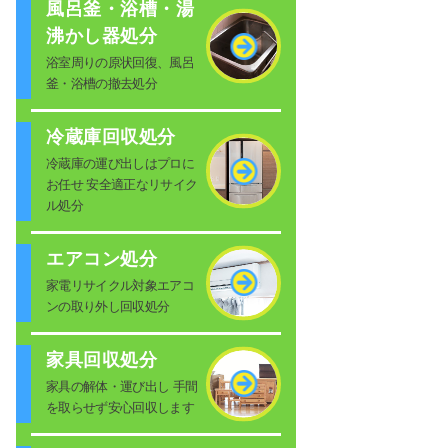
風呂釜・浴槽・湯
沸かし器処分
浴室周りの原状回復、風呂
釜・浴槽の撤去処分
冷蔵庫回収処分
冷蔵庫の運び出しはプロに
お任せ 安全適正なリサイク
ル処分
エアコン処分
家電リサイクル対象エアコ
ンの取り外し回収処分
家具回収処分
家具の解体・運び出し 手間
を取らせず安心回収します