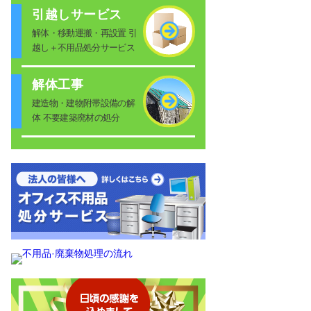
引越しサービス
解体・移動運搬・再設置 引
越し＋不用品処分サービス
解体工事
建造物・建物附帯設備の解
体 不要建築廃材の処分