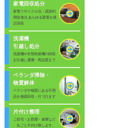
家電回収処分
家電リサイクル法・資源利
用促進法 あらゆる家電を適
正回収
洗濯機
引越し処分
洗濯機や衣類乾燥機の回収
お引越し運搬・再設置まで
ベランダ掃除・
物置解体
ベランダや物置にある不用
品を徹底回収・片づけます
片付け整理
ご自宅・お部屋・倉庫など
、丸ごと片付け致します。