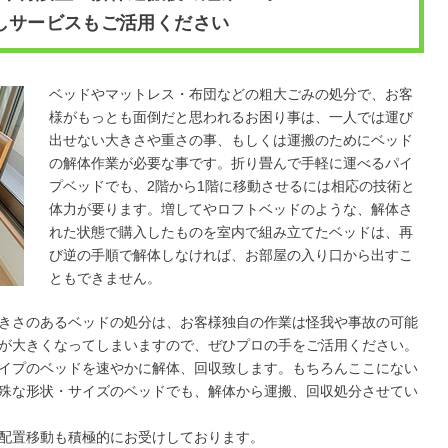
しサービスもご活用ください
ベッドやマットレス・布団などの粗大ごみの処分で、お客
様がもっとも面倒だと思われるお困り事は、一人では運び
出せない大きさや重さの事、もしくは運搬のためにベッド
の解体作業が必要な事です。折り畳んで手軽に運べるパイ
プベッドでも、2階から1階に移動させるには相応の技術と
体力が要ります。増してやロフトベッドのような、解体さ
れた状態で購入したものを室内で組み立てたベッドは、再
び逆の手順で解体しなければ、お部屋の入り口から出すこ
ともできません。
きさのあるベッドの処分は、お客様独自の作業は怪我や事故の可能
が大きくなってしまいますので、ぜひプロの手をご活用ください。
イプのベッドを速やかに解体、回収致します。もちろんここにない
殊な形状・サイズのベッドでも、解体から運搬、回収処分させてい
配置移動も積極的にお受けしております。