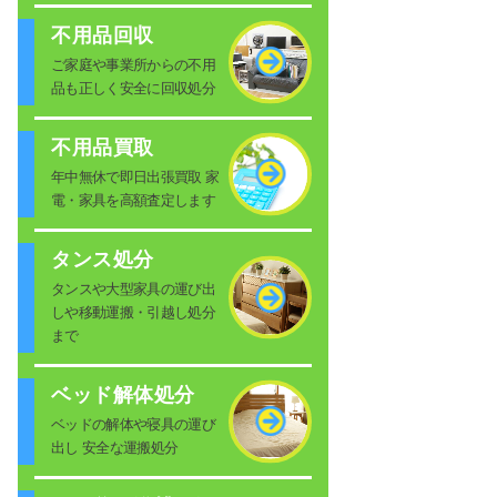
不用品回収
ご家庭や事業所からの不用
品も正しく安全に回収処分
不用品買取
年中無休で即日出張買取 家
電・家具を高額査定します
タンス処分
タンスや大型家具の運び出
しや移動運搬・引越し処分
まで
ベッド解体処分
ベッドの解体や寝具の運び
出し 安全な運搬処分